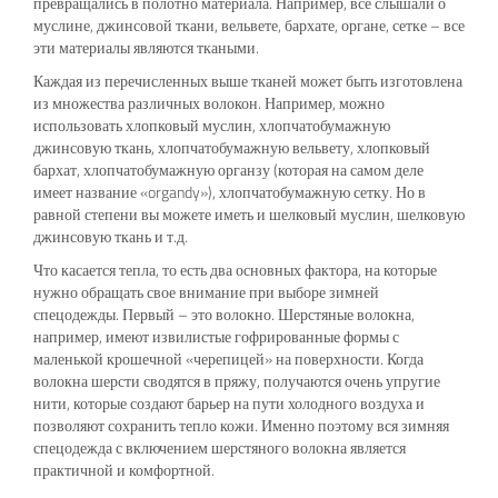
превращались в полотно материала. Например, все слышали о
муслине, джинсовой ткани, вельвете, бархате, органе, сетке – все
эти материалы являются ткаными.
Каждая из перечисленных выше тканей может быть изготовлена
​​из множества различных волокон. Например, можно
использовать хлопковый муслин, хлопчатобумажную
джинсовую ткань, хлопчатобумажную вельвету, хлопковый
бархат, хлопчатобумажную органзу (которая на самом деле
имеет название «organdy»), хлопчатобумажную сетку. Но в
равной степени вы можете иметь и шелковый муслин, шелковую
джинсовую ткань и т.д.
Что касается тепла, то есть два основных фактора, на которые
нужно обращать свое внимание при выборе зимней
спецодежды. Первый – это волокно. Шерстяные волокна,
например, имеют извилистые гофрированные формы с
маленькой крошечной «черепицей» на поверхности. Когда
волокна шерсти сводятся в пряжу, получаются очень упругие
нити, которые создают барьер на пути холодного воздуха и
позволяют сохранить тепло кожи. Именно поэтому вся зимняя
спецодежда с включением шерстяного волокна является
практичной и комфортной.