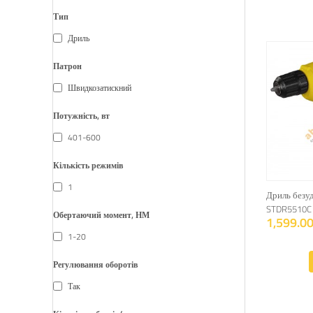
Тип
Дриль
Патрон
Швидкозатискний
Потужність, вт
401-600
Кількість режимів
1
Дриль безу
STDR5510C
Обертаючий момент, НМ
1,599.00
1-20
Регулювання оборотів
Так