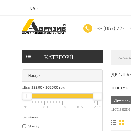
UA
+38 (067) 22-0
КАТЕГОРІЇ
головн
ДРИЛІ Б
Фільтри
Ціна
999.00
-
2085.00
грн.
ПОШУК
Дрилі аку
999
1001
1018
1077
2085
Порівняти 
Виробник
Stanley