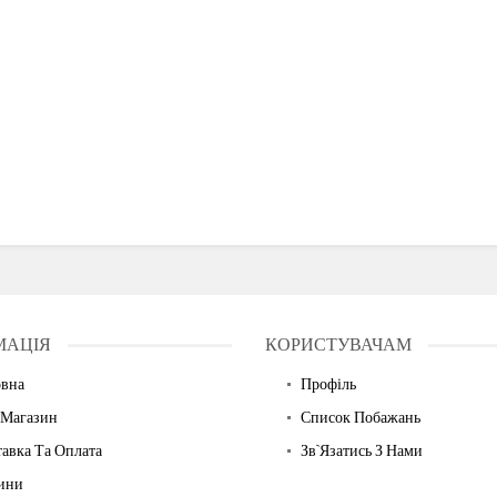
МАЦІЯ
КОРИСТУВАЧАМ
овна
Профіль
 Магазин
Список Побажань
авка Та Оплата
Зв`язатись З Нами
ини