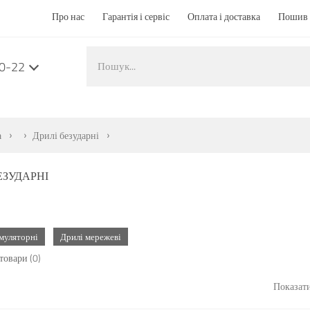
Про нас
Гарантія і сервіс
Оплата і доставка
Пошив 
50-22
а
Дрилі безударні
ЕЗУДАРНІ
муляторні
Дрилі мережеві
товари (0)
Показати