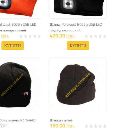
rtwest B029 з USB LED
Шапка Portwest B029 з USB LED
ом помаранчевий
підсвідкою чорний
грн.
420.00 грн.
КУПИТИ
КУПИТИ
боча зимова Portwest
Шапки в'язані
150.00 грн.
 B013