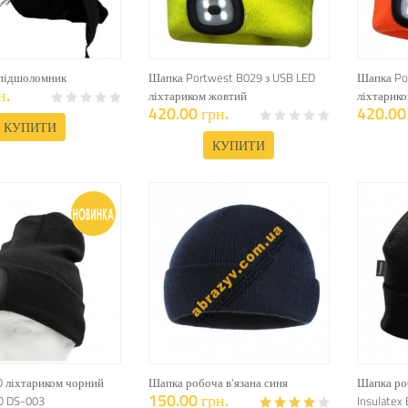
підшоломник
Шапка Portwest B029 з USB LED
Шапка Po
н.
ліхтариком жовтий
ліхтарик
420.00 грн.
420.00 
КУПИТИ
КУПИТИ
D ліхтариком чорний
Шапка робоча в'язана синя
Шапка ро
150.00 грн.
D DS-003
Insulatex