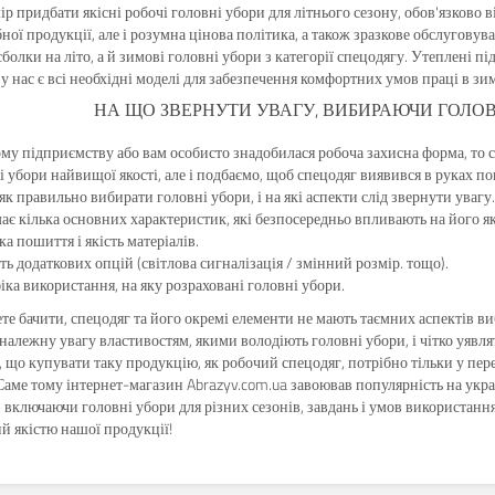
р придбати якісні робочі головні убори для літнього сезону, обов'язково 
ної продукції, але і розумна цінова політика, а також зразкове обслуговув
болки на літо, а й зимові головні убори з категорії спецодягу. Утеплені пі
у нас є всі необхідні моделі для забезпечення комфортних умов праці в зи
НА ЩО ЗВЕРНУТИ УВАГУ, ВИБИРАЮЧИ ГОЛОВ
у підприємству або вам особисто знадобилася робоча захисна форма, то с
і убори найвищої якості, але і подбаємо, щоб спецодяг виявився в руках 
як правильно вибирати головні убори, і на які аспекти слід звернути увагу.
ає кілька основних характеристик, які безпосередньо впливають на його як
а пошиття і якість матеріалів.
ть додаткових опцій (світлова сигналізація / змінний розмір. тощо).
ка використання, на яку розраховані головні убори.
те бачити, спецодяг та його окремі елементи не мають таємних аспектів виб
належну увагу властивостям, якими володіють головні убори, і чітко уявля
, що купувати таку продукцію, як робочий спецодяг, потрібно тільки у пе
аме тому інтернет-магазин Abrazyv.com.ua завоював популярність на укра
, включаючи головні убори для різних сезонів, завдань і умов використан
й якістю нашої продукції!