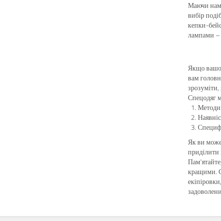
Маючи намі
вибір подіб
кепки-бейс
лампами – 
Якщо вашом
вам головн
зрозуміти, 
Спецодяг м
Методик
Наявніс
Специфі
Як ви може
приділити 
Пам'ятайте
кращими. С
екіпіровки
задоволени