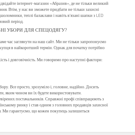
відвідайте інтернет-магазин «Абразив», де не тільки великий
ання. Втім, у нас ви зможете придбати не тільки захисні
дшоломники, теплі балаклави і навіть в'язані шапки з LED
мовий період.
НІ УБОРИ ДЛЯ СПЕЦОДЯГУ?
аме час заглянути на наш сайт. Ми не тільки запропонуємо
покупця в найкоротший термін. Однак для початку потрібно
ість і довговічність. Ми говоримо про наступні фактори:
ору. Все просто, зрозуміло і, головне, надійно. Досить
ти, яким чином ви їх будете використовувати.
ревірених постачальників. Справжні профі співпрацюють з
їнському ринку і став одним з головних продавців захисної
ня. Ми гарантуємо, що кожен покупець залишиться