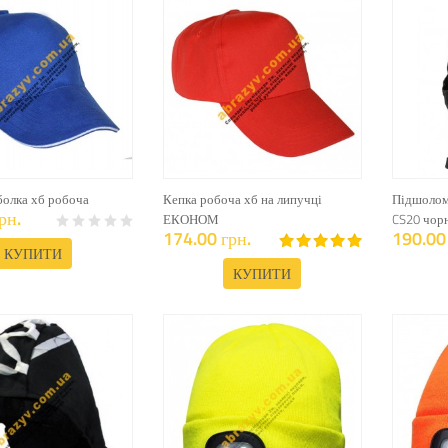
болка хб робоча
Кепка робоча хб на липучці
Підшолом
рн.
ЕКОНОМ
CS20 чор
174.00 грн.
190.00 
КУПИТИ
КУПИТИ