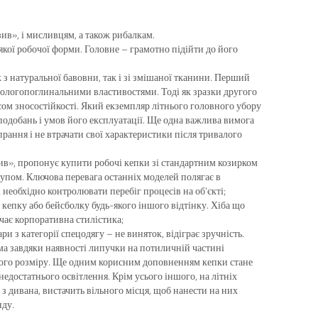
ив», і мисливцям, а також рибалкам.
кої робочої форми. Головне – грамотно підійти до його
 з натуральної бавовни, так і зі змішаної тканини. Перший
вологопоглинальними властивостями. Тоді як зразки другого
сом зносостійкості. Який екземпляр літнього головного убору
вподобань і умов його експлуатації. Ще одна важлива вимога
рання і не втрачати свої характеристики після тривалого
в», пропонує купити робочі кепки зі стандартним козирком
тупом. Ключова перевага останніх моделей полягає в
 необхідно контролювати перебіг процесів на об'єкті;
кепку або бейсболку будь-якого іншого відтінку. Хіба що
чає корпоративна стилістика;
и з категорії спецодягу – не виняток, відіграє зручність.
а завдяки наявності липучки на потиличній частині
якого розміру. Ще одним корисним доповненням кепки стане
едостатнього освітлення. Крім усього іншого, на літніх
 з дивана, вистачить вільного місця, щоб нанести на них
нду.