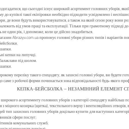
здогадатися, що сьогодні існує широкий асортимент головних уборів, яки
ому до купівлі такої екіпіровки необхідно підходити усвідомлено і неспішн
ори, де вони будуть використовуватися, а також на який сезон року вони роз
 залежить від умов праці та експлуатації. Тільки при грамотному підході 
 не один рік, і допоможе, коли це дійсно знадобиться.
агазин Abrazyv.com.ua пропонує головні убори різних типів і варіантів п
бейсболки.
 шапки.
ні кепки на липучці.
 балаклави під шолом.
 шапки.
рокому переліку такого спецодягу, як захисні головні убори, ви будете гото
що саме з робочої форми починається зона відповідальності будь-якого проф
КЕПКА-БЕЙСБОЛКА – НЕЗАМІННИЙ ЕЛЕМЕНТ СП
д широкого асортименту головних уборів з категорії спецодягу найбільш 
я з міцного козирка (щитка), текстильного верху і вентиляційних отворів,
ей тип захисних головних уборів доцільно купити для наступних категорі
вників сфери послуг;
ітників комунальних служб;
иків підприємств торгівлі;