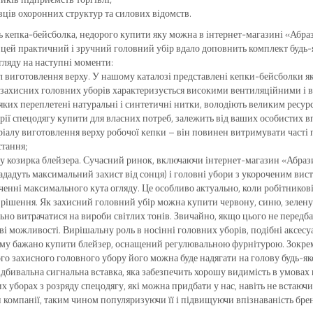
ців охоронних структур та силових відомств.
ь кепка-бейсболка, недорого купити яку можна в інтернет-магазині «Абраз
 цей практичний і зручний головний убір вдало доповнить комплект будь-я
огляду на наступні моменти:
л виготовлення верху. У нашому каталозі представлені кепки-бейсболки як
 захисних головних уборів характеризується високими вентиляційними і 
 яких переплетені натуральні і синтетичні нитки, володіють великим ресур
орії спецодягу купити для власних потреб, залежить від ваших особистих 
ріалу виготовлення верху робочої кепки – він повинен витримувати часті п
тання;
 козирка блейзера. Сучасний ринок, включаючи інтернет-магазин «Абрази
ададуть максимальний захист від сонця) і головні убори з укороченим вис
ченні максимального кута огляду. Це особливо актуально, коли робітникові
 рішення. Як захисний головний убір можна купити червону, синю, зелену 
ьно витрачатися на вироби світлих тонів. Звичайно, якщо цього не передба
ві можливості. Вирішальну роль в носінні головних уборів, подібні аксесуар
му бажано купити блейзер, оснащений регулювальною фурнітурою. Зокрем
го захисного головного убору його можна буде надягати на голову будь-
ідбивальна сигнальна вставка, яка забезпечить хорошу видимість в умовах н
х уборах з розряду спецодягу, які можна придбати у нас, навіть не встаючи
 компанії, таким чином популяризуючи її і підвищуючи впізнаваність бре