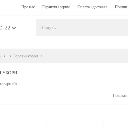
Про нас
Гарантія і сервіс
Оплата і доставка
Пошив 
50-22
а
Головні убори
І УБОРИ
товари (0)
Показати