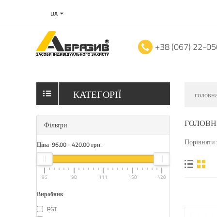
UA
+38 (067) 22-0
КАТЕГОРІЇ
головн
ГОЛОВН
Фільтри
Порівняти 
Ціна
96.00
-
420.00
грн.
96
98
111
158
420
Виробник
PGT