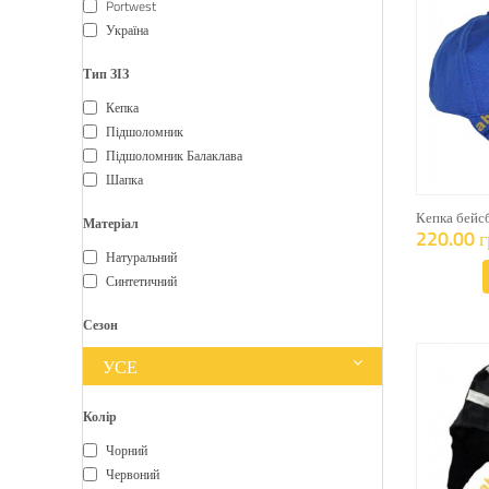
Portwest
Україна
Тип ЗІЗ
Кепка
Підшоломник
Підшоломник Балаклава
Шапка
Кепка бейс
Матеріал
220.00 г
Натуральний
Синтетичний
Сезон
УСЕ
Колір
Чорний
Червоний