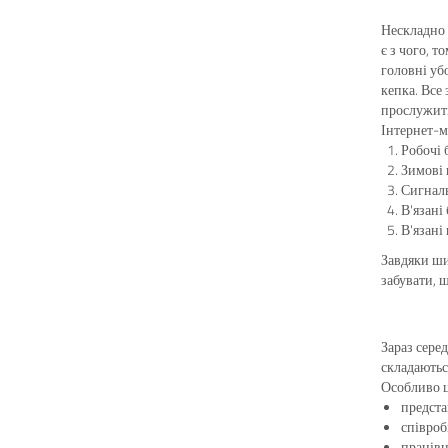
Нескладно 
є з чого, т
головні уб
кепка. Все
прослужить
Інтернет-м
Робочі 
Зимові
Сигналь
В'язані
В'язані
Завдяки ши
забувати, 
Зараз сере
складаютьс
Особливо ц
предста
співроб
працівн