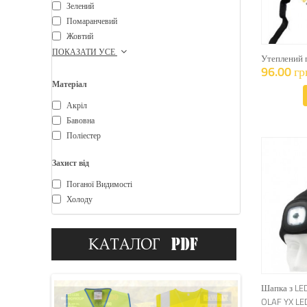
Зелений
Помаранчевий
Жовтий
ПОКАЗАТИ УСЕ
Утеплений 
96.00 гр
Матеріал
Акріл
Бавовна
Поліестер
Захист від
Поганої Видимості
Холоду
Шапка з LE
OLAF YX LE