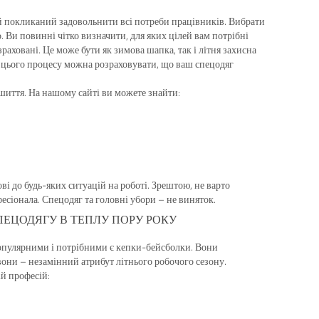
й покликаний задовольнити всі потреби працівників. Вибрати
о. Ви повинні чітко визначити, для яких цілей вам потрібні
раховані. Це може бути як зимова шапка, так і літня захисна
до цього процесу можна розраховувати, що ваш спецодяг
ошиття. На нашому сайті ви можете знайти:
ві до будь-яких ситуацій на роботі. Зрештою, не варто
есіонала. Спецодяг та головні убори – не виняток.
ЕЦОДЯГУ В ТЕПЛУ ПОРУ РОКУ
популярними і потрібними є кепки-бейсболки. Вони
 вони – незамінний атрибут літнього робочого сезону.
й професій: