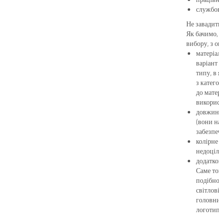
службов
Не завадит
Як бачимо,
вибору, з 
матеріа
варіант
типу, в
з катег
до мате
викорис
довжину
(вони н
забезпе
колірне
недоціл
додатко
Саме то
подібно
світлов
головни
логотип