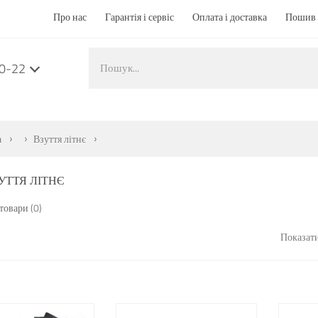
Про нас
Гарантія і сервіс
Оплата і доставка
Пошив 
50-22
а
Взуття літнє
УТТЯ ЛІТНЄ
товари (0)
Показати