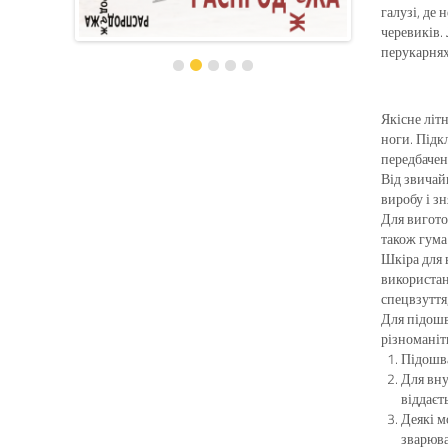
галузі, де
черевиків.
перукарнях
Якісне літ
ноги. Підк
передбачен
Від звичай
виробу і з
Для вигото
також гума
Шкіра для 
використан
спецвзуття
Для підошв
різноманіт
Підошва
Для вну
віддаєт
Деякі м
зварюв