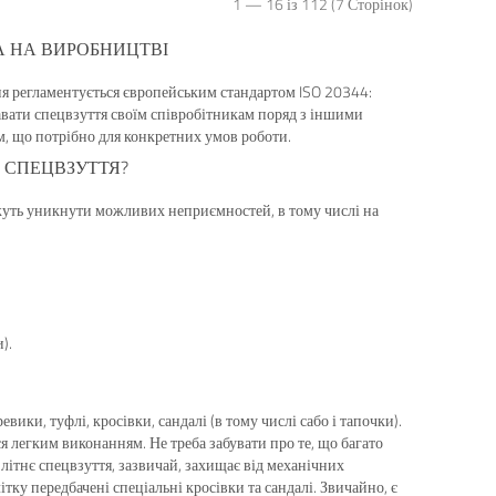
1 — 16 із 112 (7 Сторінок)
А НА ВИРОБНИЦТВІ
ня регламентується європейським стандартом ISO 20344:
вати спецвзуття своїм співробітникам поряд з іншими
м, що потрібно для конкретних умов роботи.
 СПЕЦВЗУТТЯ?
ожуть уникнути можливих неприємностей, в тому числі на
).
вики, туфлі, кросівки, сандалі (в тому числі сабо і тапочки).
ся легким виконанням. Не треба забувати про те, що багато
 літнє спецвзуття, зазвичай, захищає від механічних
ку передбачені спеціальні кросівки та сандалі. Звичайно, є