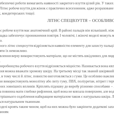
 небезпечні роботи вимагають наявності закритого взуття цілий рік. У таки
 Літнє робоче взуття для жінок є практично всесезонним, адже розрахован
, кондитерських тощо).
ЛІТНЄ СПЕЦВЗУТТЯ – ОСОБЛИВ
нє робоче взуття має анатомічний крій. В районі пальців він вільніший, ні
ладка забезпечує проникнення повітря. І чоловічі, і жіночі моделі можуть 
о.
ного літнє спецвзуття відрізняється наявністю елементу для захисту пальці
няти їх неможливо.
влення верху використовують матеріали, що не містять шкідливих для люди
.
виробництва робочого взуття відрізняється міцністю. Називається вона юх
ня можна вважати хромову шкіру. На третьому місці так званий шкіряний
, в тому числі й літнє, повністю виготовляється з гуми. Це особливо важли
и використовують монолітну або литу гуму, ПВХ, поліуретан, нітрит і терм
них зовнішніх впливів. Кріплять підошву до виробу різними способами –
 повинна мати глибоке рифлення, щоб вона не ковзала поверхнею, але вод
трішнього оздоблення найкращим матеріалом також є натуральна шкіра. Лі
ься натуральним тканинам.
оделі кроять таким чином, щоб на них можна було закріпити додаткові захи
анням.