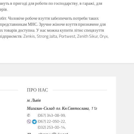
ануть в пригоді для роботи по господарству, в гаражі, для
ерів.
обіт. Чоловіче робоче взуття забезпечить потреби таких
й представникам МНС. Зручне жіноче взуття призначене для
их товарів доступна. У нас можна купити літнє спецвзуття
приємств: Zenkis, Strong Jalta, Portwest, Zenith Sikur, Oryx,
ПРО НАС
м. Львів
Магазин-Склад: пл. Кн.Святослава, 11г
✆
(067) 343-08-99,
(067) 22-050-22,
(032) 253-00-14,