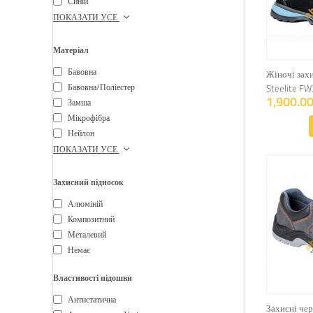
Синій
ПОКАЗАТИ УСЕ
Матеріал
Бавовна
Жіночі захи
Бавовна/поліестер
Steelite F
1,900.00
Замша
Мікрофібра
Нейлон
ПОКАЗАТИ УСЕ
Захисний підносок
Алюміній
Композитний
Металевий
Немає
Властивості підошви
Антистатична
Захисні че