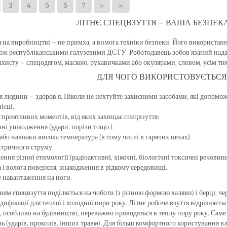
3
4
5
6
7
>
>|
ЛІТНЄ СПЕЦВЗУТТЯ – ВАША БЕЗПЕК
 на виробництві – не примха, а вимога техніки безпеки. Його використан
кож республіканськими галузевими ДСТУ. Роботодавець зобов'язаний нада
ахисту – спецодягом, маскою, рукавичками або окулярами, словом, усім ти
ДЛЯ ЧОГО ВИ
КОРИСТОВУЄТЬСЯ
я людини – здоров'я. Ніколи не нехтуйте захисними засобами, які допом
ісці.
сприятливих моментів, від яких захищає спецвзуття:
ні ушкодження (удари, порізи тощо.).
або навпаки висока температура (в тому числі в гарячих цехах).
ктричного струму.
ення різної етимології (радіоактивні, хімічні, біологічні токсичні речовини
 і волога поверхня, знаходження в рідкому середовищі.
 навантаження на ноги.
ям спецвзуття поділяється на чоботи (з різною формою халяви) і берці, чере
дифікації для теплої і холодної пори року. Літнє робоче взуття відрізняєть
т, особливо на будівництві, переважно проводяться в теплу пору року. Саме
 (ударів, проколів, інших травм). Для більш комфортного користування вліт