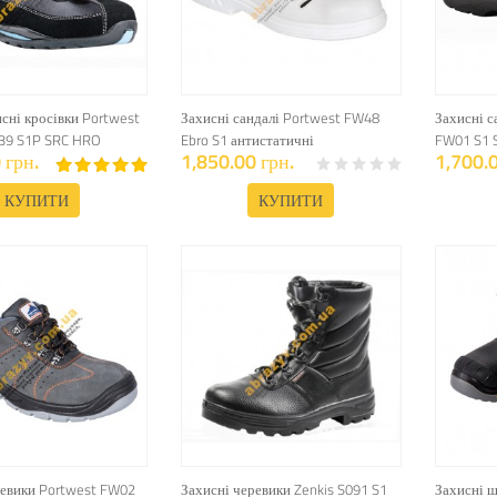
сні кросівки Portwest
Захисні сандалі Portwest FW48
Захисні с
W39 S1P SRC HRO
Ebro S1 антистатичні
FW01 S1 
 грн.
1,850.00 грн.
1,700.0
КУПИТИ
КУПИТИ
ревики Portwest FW02
Захисні черевики Zenkis S091 S1
Захисні ш