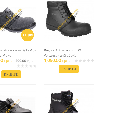
ловіче захисне Delta Plus
Водостійкі черевики ПВХ
 S1P SRC
Portwest FW45 S5 SRC
0 грн.
1,050.00 грн.
1,299.00 грн.
КУПИТИ
КУПИТИ