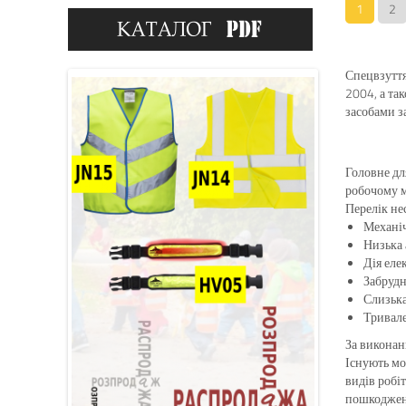
1
2
Спецвзуття
2004, а та
засобами з
Головне дл
робочому м
Перелік не
Механіч
Низька 
Дія еле
Забрудн
Слизька
Тривале
За виконанн
Існують мо
видів робі
пошкоджень