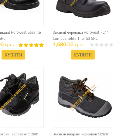
андалі Portwest Steelite
Захисні черевики Portwest FC11
SRC
Compositelite Thor S3 SRC
0 грн.
1,680.00 грн.
КУПИТИ
КУПИТИ
кіряні черевики Sizam
Захисні шкіряні черевики Sizam