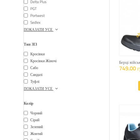
Delta Plus
PGT
Portwest
Sedlex
ПОКАЗАТИ УСЕ
Тип ЗІЗ
Кросівки
Кросівки Жіночі
Берці війсь
749.00 г
Сабо
Сандалі
Туфлі
ПОКАЗАТИ УСЕ
Колір
Чорний
Сірий
Зелений
Жовтий