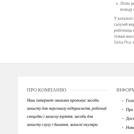
Літнє р
походу 
У каталозі
галузей ви
робітниць 
тільки висо
Delta Plus 
ПРО КОМПАНІЮ
ІНФОР
Наш інтернет-магазин пропонує засоби
Гол
захисту для персоналу підприємств, робочий
Про
спецодяг і захисну взуття, засоби для
Дост
захисту слуху і дихання, захисні окуляри.
Нов