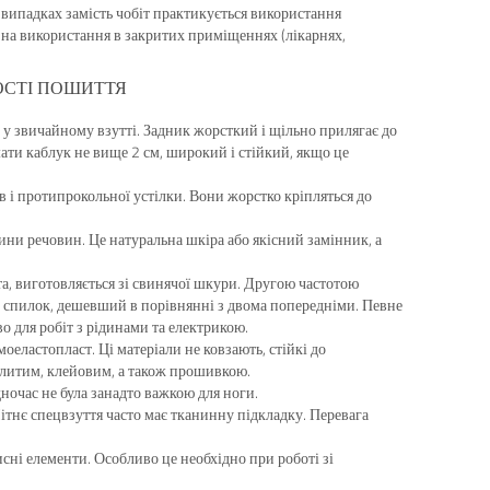
х випадках замість чобіт практикується використання
е на використання в закритих приміщеннях (лікарнях,
ОСТІ ПОШИТТЯ
ж у звичайному взутті. Задник жорсткий і щільно прилягає до
мати каблук не вище 2 см, широкий і стійкий, якщо це
в і протипрокольної устілки. Вони жорстко кріпляться до
ни речовин. Це натуральна шкіра або якісний замінник, а
та, виготовляється зі свинячої шкури. Другою частотою
 спилок, дешевший в порівнянні з двома попередніми. Певне
во для робіт з рідинами та електрикою.
оеластопласт. Ці матеріали не ковзають, стійкі до
 литим, клейовим, а також прошивкою.
ночас не була занадто важкою для ноги.
тнє спецвзуття часто має тканинну підкладку. Перевага
сні елементи. Особливо це необхідно при роботі зі