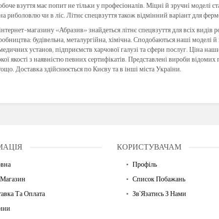
обоче взуття має попит не тільки у професіоналів. Міцні й зручні моделі ст
на риболовлю чи в ліс. Літнє спецвзуття також відмінний варіант для ферм
 інтернет-магазину «Абразив» знайдеться літнє спецвзуття для всіх видів р
робництва: будівельна, металургійна, хімічна. Сподобаються наші моделі 
медичних установ, підприємств харчової галузі та сфери послуг. Ціна наш
кої якості з наявністю певних сертифікатів. Представлені вироби відомих під
тощо. Доставка здійснюється по Києву та в інші міста України.
МАЦІЯ
КОРИСТУВАЧАМ
овна
Профіль
 Магазин
Список Побажань
авка Та Оплата
Зв`язатись З Нами
ини