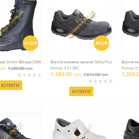
кові Zenkis Штурм S099
Взуття чоловіче захисне Delta Plus
Взуття чо
рн.
1,200.00 грн.
Fennec II S1 SRC
Fennec II
1,183.00 грн.
1,205.0
1,614.00 грн.
КУПИТИ
КУПИТИ