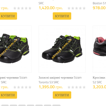
SRC
Boston S
 грн.
1,420.00 грн.
978.00 
КУПИТИ
КУПИТИ
ряні черевики Sizam
Захисні шкіряні черевики Sizam
Кросівки
P SRС
Toronto S3 SRС
S2 SRC
 грн.
1,395.00 грн.
3,203.0
КУПИТИ
КУПИТИ