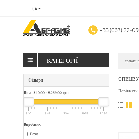
UA
+38 (067) 22-0
КАТЕГОРІЇ
головн
СПЕЦВЗ
Фільтри
Порівняти 
Ціна
310.00
-
5459.00
грн.
310
345
704
1936
5459
Виробник
Base