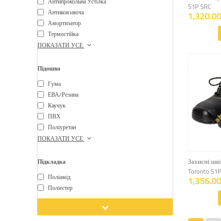
Антипрокольна Устілка
S1P SRC
Антиковзаюча
1,320.00
Амортизатор
Термостійка
ПОКАЗАТИ УСЕ
Підошва
Гума
ЕВА/резина
Каучук
ПВХ
Поліуретан
ПОКАЗАТИ УСЕ
Захисні шкі
Підкладка
Toronto S1
Поліамід
1,356.00
Поліестер