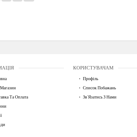
МАЦІЯ
КОРИСТУВАЧАМ
овна
Профіль
 Магазин
Список Побажань
авка Та Оплата
Зв`язатись З Нами
ини
ї
нди