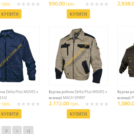
 грн.
930.00 грн.
2,938.0
КУПИТИ
КУПИТИ
ча Delta Plus M2VES з
Куртка робоча Delta Plus M5VES з
Куртка ро
ACH2
колекції MACH SPIRIT
колекції
 грн.
2,172.00 грн.
1,080.0
КУПИТИ
КУПИТИ
3
>
>|