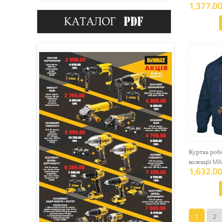
1,377.00
Куртка робо
колекції M
1,632.00
1
2