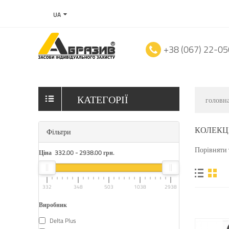
UA
+38 (067) 22-0
КАТЕГОРІЇ
головн
КОЛЕКЦ
Фільтри
Порівняти 
Ціна
332.00
-
2938.00
грн.
332
348
503
1038
2938
Виробник
Delta Plus