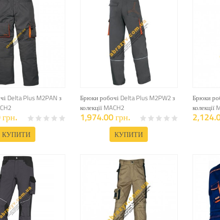
чі Delta Plus M2PAN з
Брюки робочі Delta Plus M2PW2 з
Брюки роб
ACH2
колекції MACH2
колекції 
 грн.
1,974.00 грн.
2,124.0
КУПИТИ
КУПИТИ