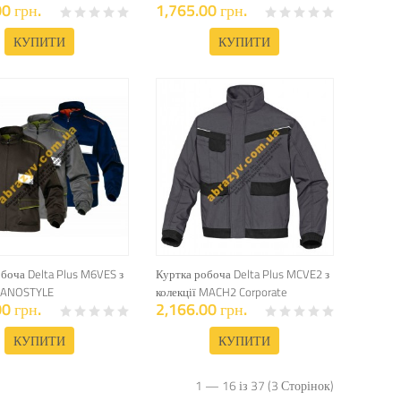
0 грн.
1,765.00 грн.
КУПИТИ
КУПИТИ
боча Delta Plus M6VES з
Куртка робоча Delta Plus MCVE2 з
 PANOSTYLE
колекції MACH2 Corporate
0 грн.
2,166.00 грн.
КУПИТИ
КУПИТИ
1 — 16 із 37 (3 Сторінок)