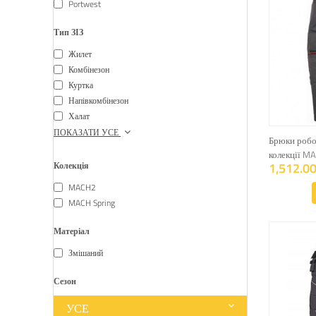
Portwest
Тип ЗІЗ
Жилет
Комбінезон
Куртка
Напівкомбінезон
Халат
ПОКАЗАТИ УСЕ
Брюки робо
колекції M
1,512.00
Колекція
MACH2
MACH Spring
Матеріал
Змішаний
Сезон
УСЕ