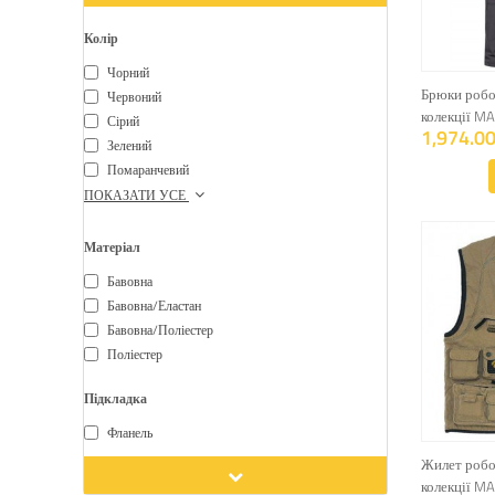
Колір
Чорний
Брюки робо
Червоний
колекції M
Сірий
1,974.00
Зелений
Помаранчевий
ПОКАЗАТИ УСЕ
Матеріал
Бавовна
Бавовна/еластан
Бавовна/поліестер
Поліестер
Підкладка
Фланель
Жилет робоч
колекції M