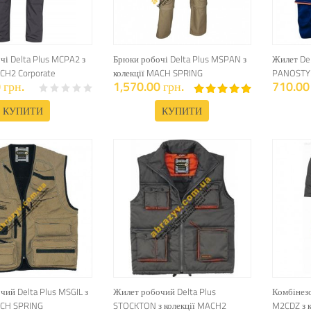
чі Delta Plus MCPA2 з
Брюки робочі Delta Plus MSPAN з
Жилет Del
ACH2 Corporate
колекції MACH SPRING
PANOSTY
 грн.
1,570.00 грн.
710.00 
КУПИТИ
КУПИТИ
ий Delta Plus MSGIL з
Жилет робочий Delta Plus
Комбінезо
ACH SPRING
STOCKTON з колекції MACH2
M2CDZ з 