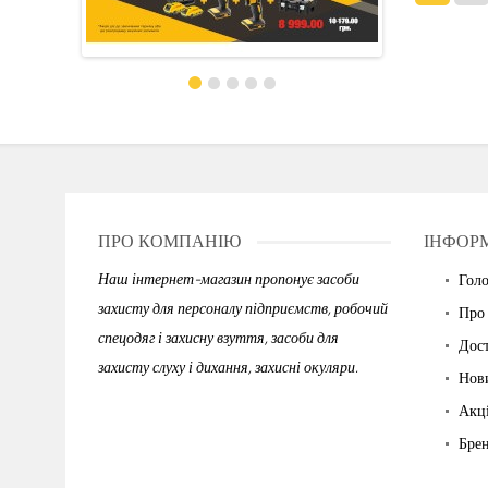
ПРО КОМПАНІЮ
ІНФОР
Наш інтернет-магазин пропонує засоби
Гол
захисту для персоналу підприємств, робочий
Про
спецодяг і захисну взуття, засоби для
Дост
захисту слуху і дихання, захисні окуляри.
Нов
Акці
Бре