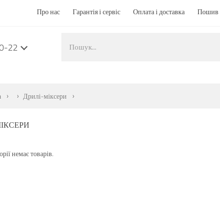
Про нас
Гарантія і сервіс
Оплата і доставка
Пошив 
50-22
а
Дрилі-міксери
МІКСЕРИ
орії немає товарів.