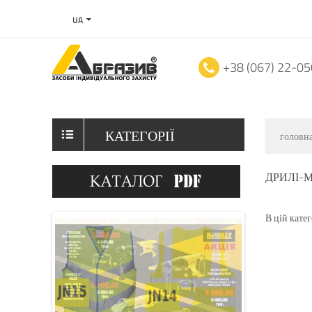
UA
+38 (067) 22-0
КАТЕГОРІЇ
головн
ДРИЛІ-
В цій катег