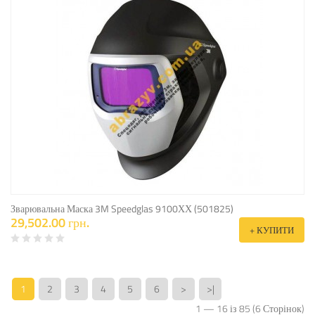
Зварювальна Маска 3M Speedglas 9100ХХ (501825)
29,502.00 грн.
+ КУПИТИ
1
2
3
4
5
6
>
>|
1 — 16 із 85 (6 Сторінок)