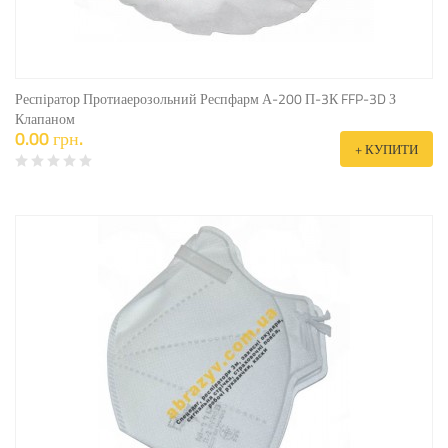
Респіратор Протиаерозольний Респфарм А-200 П-3К FFP-3D З
Клапаном
0.00 грн.
+ КУПИТИ