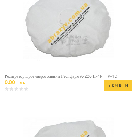
Респіратор Протиаерозольний Респфарм A-200 П-1K FFP-1D
0.00 грн.
+ КУПИТИ