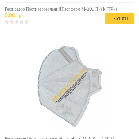
Респіратор Протиаерозольний Респфарм М-300 П-1К FFP-1
0.00 грн.
+ КУПИТИ
Респиратор Протиаерозольний Респфарм М-110 П-1 FFP1