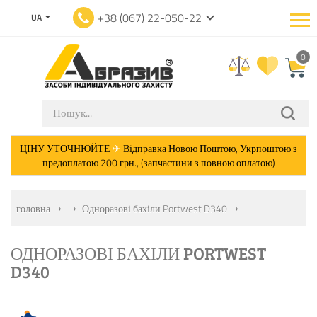
+38 (067) 22-050-22
UA
0
ЦІНУ УТОЧНЮЙТЕ
✈
Відправка Новою Поштою, Укрпоштою з
предоплатою 200 грн., (запчастини з повною оплатою)
головна
Одноразові бахіли Portwest D340
ОДНОРАЗОВІ БАХІЛИ PORTWEST
D340