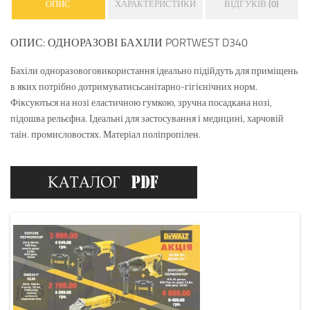
ОПИС
ХАРАКТЕРИСТИКИ
ВІДГУКІВ (0)
ОПИС: ОДНОРАЗОВІ БАХІЛИ PORTWEST D340
Бахіли одноразовоговикористання ідеально підійдуть для приміщень
в яких потрібно дотримуватисьсанітарно-гігієнічних норм.
Фіксуються на нозі еластичною гумкою, зручна посадкана нозі,
підошва рельєфна. Ідеальні для застосування і медицині, харчовій
таін. промисловостях. Матеріал поліпропілен.