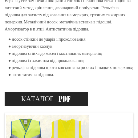
Верх взуття: замшевий шкіряний спилок і нейлонова сітка. Підошва:
литтєвий метод кріплення, двошаровий поліуретан. Рельєфна
підошва для захисту від ковзання на моркрих, грязних та жирних
поверхня. Металічний носок, металічна вставка в підошві.
Амортизатор в п’ятці. Антистатична підошва.
● носок стійкий до ударів і проколювання;
● амортизуючий каблук;
● підошва стійка до масел і мастильних матеріалів;
● підошва із захистом від проколювання;
● рельєфна підошва проти ковзання на рихлих і гладких поверхнях;
● антистатична підошва.