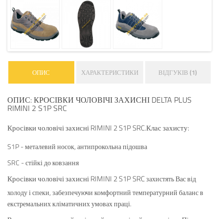
ОПИС
ХАРАКТЕРИСТИКИ
ВІДГУКІВ (1)
ОПИС: КРОСІВКИ ЧОЛОВІЧІ ЗАХИСНІ DELTA PLUS
RIMINI 2 S1P SRC
Кросівки чоловічі захисні RIMINI 2 S1P SRC
Клас захисту:
.
S1P -​​ металевий носок, антипрокольна підошва
SRC - стійкі до ковзання
Кросівки чоловічі захисні RIMINI 2 S1P SRC
захистять Вас від
холоду і спеки, забезпечуючи комфортний температурний баланс в
екстремальних кліматичних умовах праці.