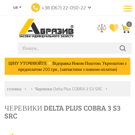
+38 (067) 22-050-22
UA
0
ЦІНУ УТОЧНЮЙТЕ
✈
Відправка Новою Поштою, Укрпоштою з
предоплатою 200 грн., (запчастини з повною оплатою)
головна
Черевики Delta Plus COBRA 3 S3 SRC
ЧЕРЕВИКИ DELTA PLUS COBRA 3 S3
SRC