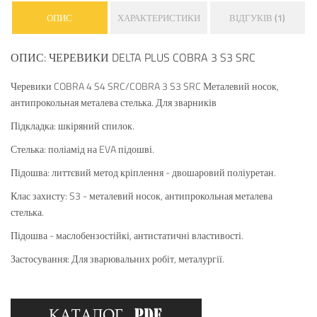
ОПИС
ХАРАКТЕРИСТИКИ
ВІДГУКІВ (1)
ОПИС: ЧЕРЕВИКИ DELTA PLUS COBRA 3 S3 SRC
Черевики COBRA 4 S4 SRC/COBRA 3 S3 SRC ​Металевий носок,
антипрокольная металева стелька. Для зварників
Підкладка: шкіряний спилок.
Стелька: поліамід на EVA підошві.
Підошва: литтєвий метод кріплення - двошаровий поліуретан.
Клас захисту: S3 - ​​металевий носок, антипрокольная металева
стелька.
Підошва - маслобензостійкі, антистатичні властивості.
Застосування: Для зварювальних робіт, металургії.