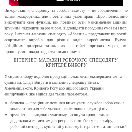
Використання спецодягу та засобів захисту – це забезпечення не
тільки комфортних, але і безпечних умов праці. Щоб повноцінно
виконувати свої функції, він повинен бути максимально міцним,
зручним, підходити за розміром, відповідати погодним умовам і порі
року. Інтернет-магазин спецодягу «Абразив» представляє широкий
асортимент виробів для різних видів виробництва. Будучи
офіційним дилером зазначених на сайті торгових марок, ми
пропонуємо товари за доступними цінами.
ІНТЕРНЕТ-МАГАЗИН РОБОЧОГО СПЕЦОДЯГУ:
КРИТЕРІЇ ВИБОРУ
У справі вибору подібної продукції немає місця експериментам та
сумнівам. Слід вибирати в магазині спецодягу Києва,
Хмельницького, Кривого Рогу або іншого міста України
екіпірування, яке відповідає таким параметрам:
безпека — працівник повинен виконувати службові обов'язки в
комфортних для себе умовах, навіть якщо на вулиці ніч;
зручність — завдяки сучасному фасону та крою, а також
додатковим елементам для регулювання обсягу та розміру,
робочий спецодяг, куплений у нашому інтернет-магазині, легкий