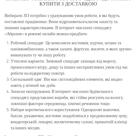
КУПИТИ З ДОСТАВКОЮ
Вибирати ЗІЗ потрібно з урахуванням умов роботи, в які будуть
поставлені працівники. Вони відрізняються класом захисту та
іншими характеристиками. В інтернет-магазині спецодягу
«Абразив» в режимі онлайн можна придбати:
Робочий спецодяг. Це комплекти костюмів, куртки, штани та
напівкомбінезони, а також халати, фартухи, жилети, в яких зручно
виконувати ту чи іншу роботу.
Утеплені варіанти. Зимовий спецодяг захищає від морозу,
пронизливого вітру, дощу та інших несприятливих умов під час
роботи на відкритому повітрі.
Сигнальний одяг. Він має світловідбивні елементи, які видно
навіть у нічний час доби.
Захисне екіпірування. В інтернет-магазині будівельного
спецодягу представлені вироби, які стійко реагують на вологу,
зовнішні фактори середовища, хімічні речовини тощо.
Набори короткочасного користування. Одноразові шапочки,
бахіли, рукавички, костюми знадобляться у продовольчому цеху,
кондитерській, пекарні, косметичному салоні, приватній клініці
та інших місцях.