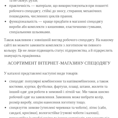
та не сковує рухів;
практичність — матеріали, що використовуються при пошитті
робочого спецодягу, стійкі до зносу, стирання, механічних
пошкоджень, численних циклів прання;
функціональність — краще придбати в магазині спецодягу
вироби або комплекти з кишенями, еластичними гумками,
спеціальними шльовками.
Також важливим є зовнішній вигляд робочого спецодягу. На нашому
сайті ви можете замовити комплекти з логотипом чи певного
кольору. Це не лише підвищить статус підприємства, а й підкреслить
значущість працівника.
АСОРТИМЕНТ ІНТЕРНЕТ-МАГАЗИНУ СПЕЦОДЯГУ
У каталозі представлені наступні види товарів:
спецодяг: популярні комбінезони та напівкомбінезони, а також
костюми, куртки, футболки, фартухи, плащі, штани, жилети та
інший одяг для роботи в зимовий і літній час. Ми також шиємо
робочий одяг на замовлення. Замовник може вибрати колір,
розмір виробу, опцію нанесення логотипу тощо;
спецвзуття: зимове (утеплені черевики та чоботи), літнє (сабо,
сандалі, кросівки), вологостійке (гумові чоботи і калоші),
термостійке (з грубої шкіри та інших матеріалів для захисту від