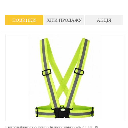
НОВИНКИ
ХІТИ ПРОДАЖУ
АКЦІЯ
Світловідбиваючий ремінь безпеки жовтий 4WRK LUX HV