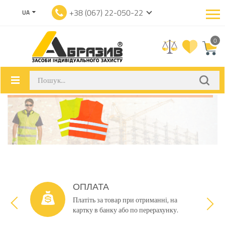
+38 (067) 22-050-22
UA
0
ОПЛАТА
у
Платіть за товар при отриманні, на
а
картку в банку або по перерахунку.
ery.