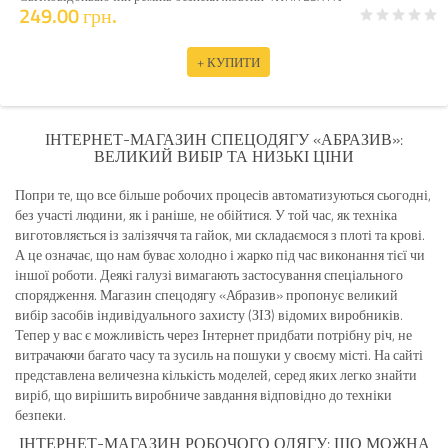
249.00 грн.
+ КУПИТИ
ІНТЕРНЕТ-МАГАЗИН СПЕЦОДЯГУ «АБРАЗИВ»:
ВЕЛИКИЙ ВИБІР ТА НИЗЬКІ ЦІНИ
Попри те, що все більше робочих процесів автоматизуються сьогодні,
без участі людини, як і раніше, не обійтися. У той час, як техніка
виготовляється із залізяччя та гайок, ми складаємося з плоті та крові.
А це означає, що нам буває холодно і жарко під час виконання тієї чи
іншої роботи. Деякі галузі вимагають застосування спеціального
спорядження. Магазин спецодягу «Абразив» пропонує великий
вибір засобів індивідуального захисту (ЗІЗ) відомих виробників.
Тепер у вас є можливість через Інтернет придбати потрібну річ, не
витрачаючи багато часу та зусиль на пошуки у своєму місті. На сайті
представлена величезна кількість моделей, серед яких легко знайти
виріб, що вирішить виробниче завдання відповідно до техніки
безпеки.
ІНТЕРНЕТ-МАГАЗИН РОБОЧОГО ОДЯГУ: ЩО МОЖНА