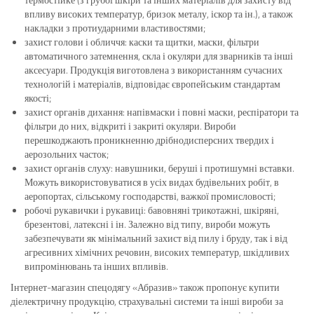
впливу високих температур, бризок металу, іскор та ін.), а також
накладки з протиударними властивостями;
захист голови і обличчя: каски та щитки, маски, фільтри
автоматичного затемнення, скла і окуляри для зварників та інші
аксесуари. Продукція виготовлена ​​з використанням сучасних
технологій і матеріалів, відповідає європейським стандартам
якості;
захист органів дихання: напівмаски і повні маски, респіратори та
фільтри до них, відкриті і закриті окуляри. Вироби
перешкоджають проникненню дрібнодисперсних твердих і
аерозольних часток;
захист органів слуху: навушники, беруші і протишумні вставки.
Можуть використовуватися в усіх видах будівельних робіт, в
аеропортах, сільському господарстві, важкої промисловості;
робочі рукавички і рукавиці: бавовняні трикотажні, шкіряні,
брезентові, латексні і ін. Залежно від типу, вироби можуть
забезпечувати як мінімальний захист від пилу і бруду, так і від
агресивних хімічних речовин, високих температур, шкідливих
випромінювань та інших впливів.
Інтернет-магазин спецодягу «Абразив» також пропонує купити
діелектричну продукцію, страхувальні системи та інші вироби за