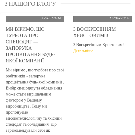
З НАШОГО БЛОГУ
17/05/2014
17/04/2014
МИ ВІРИМО, ЩО
З ВОСКРЕСІННЯМ
ТУРБОТА ПРО
ХРИСТОВИМ!!!
СПЕЦОДЯГ —
З Воскресінням Христовим!!!
ЗАПОРУКА
Детальніше
ПРОЦВІТАННЯ БУДЬ-
ЯКОЇ КОМПАНІЇ
Ми віримо , що турбота про свої
робітників - запорука
процвітання будь-якої компанії .
Вибір спецодягу та обладнання
може стати вирішальним
фактором у Вашому
виробництві .
Тому ми
пропонуємо
високотехнологічну та якісний
спецодяг та обладнання , що
зарекомендували себе як