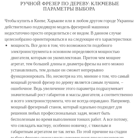
РУЧНОЙ ФРЕЗЕР ПО ДЕРЕВУ: КЛЮЧЕВЫЕ
ПАРАМЕТРЫ ВЫБОРА
Чтобы купить в Киеве, Харькове или в любом другом городе Украины
действительно подходящую модель фрезерной машинки
недостаточно просто определиться с ее видом. В данном случае
целесообразно ориентироваться и на следующие его характеристики:
мощность. Все дело в том, что возможности подобного
электроинструмента в основном определяются мощностью
двигателя, которым он укомплектован. Притом чем мощнее
агрегат, тем большей длины и диаметра фрезы на него можно
устанавливать, тем дольше он сможет непрерывно
функционировать. Но, несмотря на это, мнение о том, что самый
мощный ручной фрезер по дереву является самым лучшим, –
ошибочное. Ведь увеличение этого параметра подразумевает
значительный рост габаритов и массы двигателя, а соответственно
и всего электроинструмента, что не всегда оправдано. Например,
мощный фрезерный станок, который идеально подходит для
решения любых профессиональных задач, может быть
бесполезным во время выполнения тонких работ. А все потому,
что совладать мастеру, особенно новичку, с тяжелым и
габаритным агрегатом не так легко. По этой причине на стадии
выбора фрезера специалисты рекомендуют проанализировать