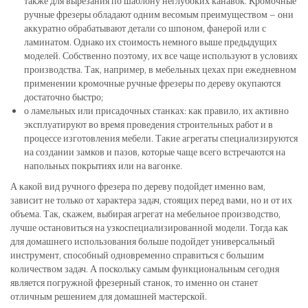
также для вырезания по шаблону неглубоких канавок. Кромочные
ручные фрезеры обладают одним весомым преимуществом – они
аккуратно обрабатывают детали со шпоном, фанерой или с
ламинатом. Однако их стоимость немного выше предыдущих
моделей. Собственно поэтому, их все чаще используют в условиях
производства. Так, например, в мебельных цехах при ежедневном
применении кромочные ручные фрезеры по дереву окупаются
достаточно быстро;
о ламельных или присадочных станках: как правило, их активно
эксплуатируют во время проведения строительных работ и в
процессе изготовления мебели. Такие агрегаты специализируются
на создании замков и пазов, которые чаще всего встречаются на
напольных покрытиях или на вагонке.
А какой вид ручного фрезера по дереву подойдет именно вам,
зависит не только от характера задач, стоящих перед вами, но и от их
объема. Так, скажем, выбирая агрегат на мебельное производство,
лучше остановиться на узкоспециализированной модели. Тогда как
для домашнего использования больше подойдет универсальный
инструмент, способный одновременно справиться с большим
количеством задач. А поскольку самым функциональным сегодня
является погружной фрезерный станок, то именно он станет
отличным решением для домашней мастерской.