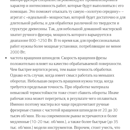
характер и интенсивность работ, которые будут выполняться с его
помощью. Это поможет отыскать ту самую «золотую середину» –
агрегат с «идеальной» мощностью, которой будет достаточно и для
длительной работы, и для обработки различной по твердости и
структуре древесины. Так, для небольшой домашней мастерской
хватит ручного фрезера, мощность которого варьируется в
диапазоне 800-1250 Вт. В то время как для профессиональных
работ нужны более мощные установки, потребляющие не менее
2000 Вт;
частота вращения шпинделя. Скорость вращения фрезы
положительно влияет на качество обрабатываемой поверхности.
Чем быстрее вертится резец, тем выше точность обработки.
Однако есть случаи, когда имеет смысл работать на меньших
оборотах. Небольшая скорость вращения нужна тогда, когда
требуется предельная точность. При обработке материала
невысокой термостойкости тоже стоит сбавить обороты. Иначе
рабочая зона может перегреться, в результате чего оплавиться.
Именно поэтому мастера все чаще предпочитают ручные
фрезерные станки с частотой вращения шпинделя от 20 до 30
тысяч об/мин. Но на современном рынке встречаются и более
медленные (10-20 тыс. об/мин.), а также более быстрые (до 35
тыс. об/мин.) модели инструментов. Впрочем, стоит учесть, что