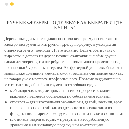
РУЧНЫЕ ФРЕЗЕРЫ ПО ДЕРЕВУ: КАК ВЫБРАТЬ И ГДЕ
КУПИТЬ?
Деревянных дел мастера давно оценили все преимущества такого
электроинструмента, как ручной фрезер по дереву, и уже вряд ли
откажутся от его «помощи». И это понятно. Ведь чтобы вручную
вырезать на деталях из дерева пазики, окантовки и любые другие
сложные отверстия, им потребуется не только много времени и сил,
но и высокий уровень мастерства. А с фрезерной установкой все эти
задачи даже домашние умельцы смогут решить в считанные минуты,
не говоря уже о мастерах-профессионалах. Поэтому неудивительно,
что сегодня подобный инструмент востребован среди:
мебельщиков, которые применяют его в процессе создания
красивых предметов обстановки по собственным эскизам;
столяров – для изготовления оконных рам, дверей, лестниц, арок
и напольных покрытий как из древесного массива, так и из
фанеры, шпона, древесно-стружечных плит, а также из ламината;
плотников, задача которых – превратить необработанную
древесину в замысловатую поделку или конструкцию;