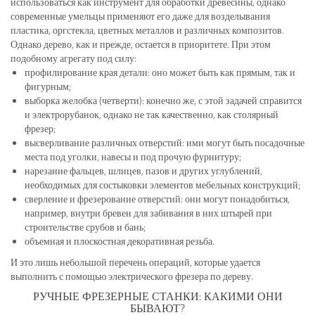
использоваться как инструмент для обработки древесины, однако
современные умельцы применяют его даже для возделывания
пластика, оргстекла, цветных металлов и различных композитов.
Однако дерево, как и прежде, остается в приоритете. При этом
подобному агрегату под силу:
профилирование края детали: оно может быть как прямым, так и
фигурным;
выборка желобка (четверти): конечно же, с этой задачей справится
и электрорубанок, однако не так качественно, как столярный
фрезер;
высверливание различных отверстий: ими могут быть посадочные
места под уголки, навесы и под прочую фурнитуру;
нарезание фальцев, шлицев, пазов и других углублений,
необходимых для состыковки элементов мебельных конструкций;
сверление и фрезерование отверстий: они могут понадобиться,
например, внутри бревен для забивания в них штырей при
строительстве срубов и бань;
объемная и плоскостная декоративная резьба.
И это лишь небольшой перечень операций, которые удается
выполнить с помощью электрического фрезера по дереву.
РУЧНЫЕ ФРЕЗЕРНЫЕ СТАНКИ: КАКИМИ ОНИ
БЫВАЮТ?