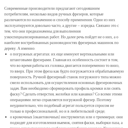
Современные производители предлагают сегодняшним
потребителям, несколько видов ручных фрезеров, которые
различаются по назначению и способу применения. Одни из них
эксплуатируются довольно часто, а другие – изредка. Связано это с
тем, что они предназначены для выполнения
узкоспециализированных работ. Но далее речь пойдет не о них, а о
наиболее востребованных разновидностях фрезерных машинок по
дереву. А именно:
о погружных агрегатах: их еще именуют вертикальными или
штанговыми фрезерами. Главная их особенность состоит в том,
что во время работы их головка двигается попеременно то вниз,
то вверх. При этом фреза как будто погружается в обрабатываемую
поверхность. Ручной фрезерный станок погружного типа можно
смело использовать для осуществления основных фрезеровочных
задач. Вам необходимо сформировать профиль кромки или снять
фаску? Сделать отверстия, желобки или канавки? Со всеми этими
операциями легко справляется погружной фрезер. Поэтому
неудивительно, что подобный агрегат пользуется спросом не
только в профессиональной, но и в любительской среде;
о кромочных (окантовочных) инструментах или о триммерах: они
подходят для изготовления выемок, снятия фаски, выборки паза, а