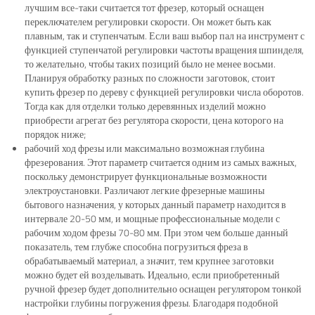
лучшим все-таки считается тот фрезер, который оснащен
переключателем регулировки скорости. Он может быть как
плавным, так и ступенчатым. Если ваш выбор пал на инструмент с
функцией ступенчатой регулировки частоты вращения шпинделя,
то желательно, чтобы таких позиций было не менее восьми.
Планируя обработку разных по сложности заготовок, стоит
купить фрезер по дереву с функцией регулировки числа оборотов.
Тогда как для отделки только деревянных изделий можно
приобрести агрегат без регулятора скорости, цена которого на
порядок ниже;
рабочий ход фрезы или максимально возможная глубина
фрезерования. Этот параметр считается одним из самых важных,
поскольку демонстрирует функциональные возможности
электроустановки. Различают легкие фрезерные машины
бытового назначения, у которых данный параметр находится в
интервале 20-50 мм, и мощные профессиональные модели с
рабочим ходом фрезы 70-80 мм. При этом чем больше данный
показатель, тем глубже способна погрузиться фреза в
обрабатываемый материал, а значит, тем крупнее заготовки
можно будет ей возделывать. Идеально, если приобретенный
ручной фрезер будет дополнительно оснащен регулятором тонкой
настройки глубины погружения фрезы. Благодаря подобной