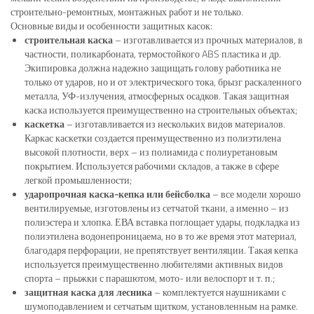
строительно-ремонтных, монтажных работ и не только.
Основные виды и особенности защитных касок:
строительная каска
– изготавливается из прочных материалов, в
частности, поликарбоната, термостойкого ABS пластика и др.
Экипировка должна надежно защищать голову работника не
только от ударов, но и от электрического тока, брызг раскаленного
металла, УФ-излучения, атмосферных осадков. Такая защитная
каска используется преимущественно на строительных объектах;
каскетка
– изготавливается из нескольких видов материалов.
Каркас каскетки создается преимущественно из полиэтилена
высокой плотности, верх – из полиамида с полиуретановым
покрытием. Используется рабочими складов, а также в сфере
легкой промышленности;
ударопрочная каска-кепка или бейсболка
– все модели хорошо
вентилируемые, изготовлены из сетчатой ткани, а именно – из
полиэстера и хлопка. ЕВА вставка поглощает удары, подкладка из
полиэтилена водонепроницаема, но в то же время этот материал,
благодаря перфорации, не препятствует вентиляции. Такая кепка
используется преимущественно любителями активных видов
спорта – прыжки с парашютом, мото- или велоспорт и т. п.;
защитная каска для лесника
– комплектуется наушниками с
шумоподавлением и сетчатым щитком, установленным на рамке.