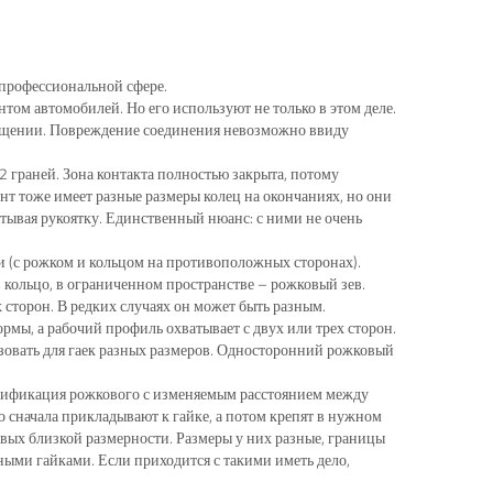
 профессиональной сфере.
ом автомобилей. Но его используют не только в этом деле.
ращении. Повреждение соединения невозможно ввиду
 граней. Зона контакта полностью закрыта, потому
т тоже имеет разные размеры колец на окончаниях, но они
атывая рукоятку. Единственный нюанс: с ними не очень
 (с рожком и кольцом на противоположных сторонах).
 кольцо, в ограниченном пространстве – рожковый зев.
сторон. В редких случаях он может быть разным.
мы, а рабочий профиль охватывает с двух или трех сторон.
зовать для гаек разных размеров. Односторонний рожковый
одификация рожкового с изменяемым расстоянием между
 сначала прикладывают к гайке, а потом крепят в нужном
вых близкой размерности. Размеры у них разные, границы
ными гайками. Если приходится с такими иметь дело,