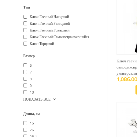
Тип
Ключ Гаечный Накидной
Ключ Гаечный Разводной
Ключ Гаечный Рожковый
Ключ Гаечный Самонастраивающийся
Ключ Торцевой
Размер
Ключ гаеч
6
самофикси
7
универсаль
1,086.00
8
9
10
ПОКАЗАТЬ ВСЕ
Длина, см
15
26
28,1