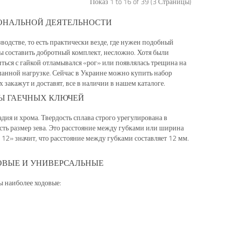
Показ 1 to 16 of 39 (3 Страницы)
ИОНАЛЬНОЙ ДЕЯТЕЛЬНОСТИ
изводстве, то есть практически везде, где нужен подобный
бы составить добротный комплект, несложно. Хотя были
иться с гайкой отламывался «рог» или появлялась трещина на
шанной нагрузке. Сейчас в Украине можно купить набор
 закажут и доставят, все в наличии в нашем каталоге.
РЫ ГАЕЧНЫХ КЛЮЧЕЙ
дия и хрома. Твердость сплава строго урегулирована в
сть размер зева. Это расстояние между губками или ширина
а 12» значит, что расстояние между губками составляет 12 мм.
ОВЫЕ И УНИВЕРСАЛЬНЫЕ
ы наиболее ходовые: