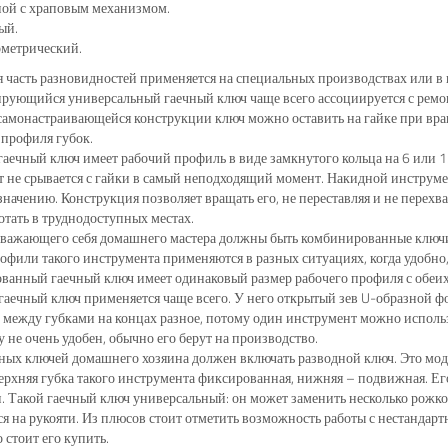
ной с храповым механизмом.
ый.
метрический.
 часть разновидностей применяется на специальных производствах или в
ующийся универсальный гаечный ключ чаще всего ассоциируется с ремонт
 самонастраивающейся конструкции ключ можно оставить на гайке при в
профиля губок.
аечный ключ имеет рабочий профиль в виде замкнутого кольца на 6 или 12
 не срывается с гайки в самый неподходящий момент. Накидной инструмен
значению. Конструкция позволяет вращать его, не переставляя и не перехв
отать в труднодоступных местах.
важающего себя домашнего мастера должны быть комбинированные ключи
офили такого инструмента применяются в разных ситуациях, когда удобно,
анный гаечный ключ имеет одинаковый размер рабочего профиля с обеих 
аечный ключ применяется чаще всего. У него открытый зев U-образной фор
 между губками на концах разное, потому один инструмент можно исполь
у не очень удобен, обычно его берут на производство.
ных ключей домашнего хозяина должен включать разводной ключ. Это м
ерхняя губка такого инструмента фиксированная, нижняя – подвижная. Его
 Такой гаечный ключ универсальный: он может заменить несколько рожко
я на рукояти. Из плюсов стоит отметить возможность работы с нестандарт
 стоит его купить.