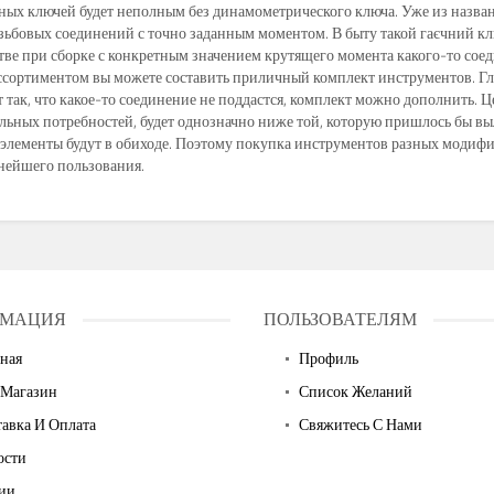
ных ключей будет неполным без динамометрического ключа. Уже из назван
зьбовых соединений с точно заданным моментом. В быту такой гаєчний ключ
тве при сборке с конкретным значением крутящего момента какого-то сое
сортиментом вы можете составить приличный комплект инструментов. Гл
 так, что какое-то соединение не поддастся, комплект можно дополнить. Ц
ьных потребностей, будет однозначно ниже той, которую пришлось бы выл
о элементы будут в обиходе. Поэтому покупка инструментов разных модиф
нейшего пользования.
МАЦИЯ
ПОЛЬЗОВАТЕЛЯМ
ная
Профиль
 Магазин
Список Желаний
авка И Оплата
Свяжитесь С Нами
ости
ии