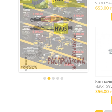
STANLEY 4-
653.00 г
Ключ гаечн
«MAXI-DRIV
356.00 г