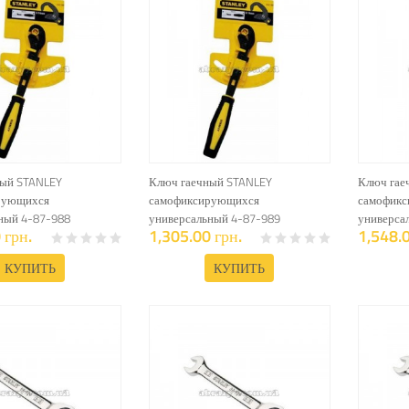
ный STANLEY
Ключ гаечный STANLEY
Ключ гае
рующихся
самофиксирующихся
самофик
ный 4-87-988
универсальный 4-87-989
универса
 грн.
1,305.00 грн.
1,548.0
КУПИТЬ
КУПИТЬ