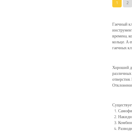
1
2
Гаечный кл
инструмент
времена, к
кольце. А 
гаечных кл
Хороший де
различных 
отверстия.
Отклонения
Существует
Самофи
Накидн
Комбин
Разводн