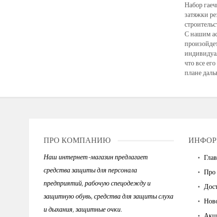
Набор гаеч
затяжки ре
строительс
С нашим ас
произойдет
индивидуал
что все ег
плане даль
ПРО КОМПАНИЮ
ИНФОР
Наш интернет-магазин предлагает
Глав
средства защиты для персонала
Про
предприятий, рабочую спецодежду и
Дост
защитную обувь, средства для защиты слуха
Нов
и дыхания, защитные очки.
Акц