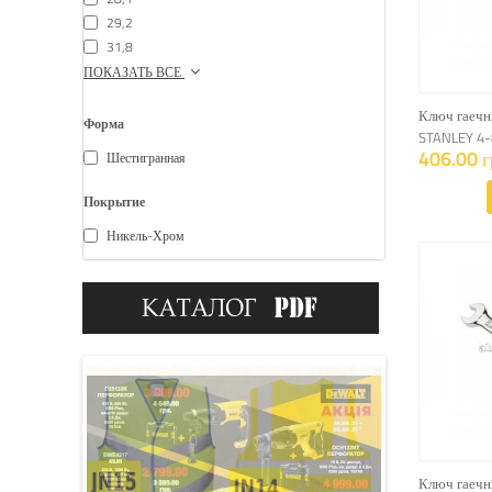
29,2
31,8
ПОКАЗАТЬ ВСЕ
Ключ гаеч
Форма
STANLEY 4-
406.00 г
Шестигранная
Покрытие
Никель-Хром
Ключ гаеч