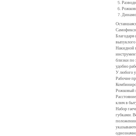
Развод
Рожков
Динамо
Оставшаяся
Самофиксир
Благодаря
выпуклого 
Накидной г
инструмент
близки по 
удобно раб
У любого у
Рабочие пр
Комбиниров
Рожковый г
Расстояние
ключ в быт
Набор гаеч
губками. В
положении.
указываютс
однозначно