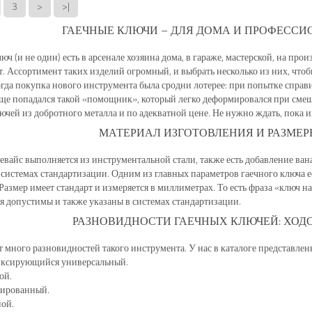
3
>
>|
ГАЕЧНЫЕ КЛЮЧИ – ДЛЯ ДОМА И ПРОФЕСС
юч (и не один) есть в арсенале хозяина дома, в гараже, мастерской, на про
. Ассортимент таких изделий огромный, и выбрать несколько из них, что
огда покупка нового инструмента была сродни лотерее: при попытке справ
еще попадался такой «помощник», который легко деформировался при сме
ючей из добротного металла и по адекватной цене. Не нужно ждать, пока их
МАТЕРИАЛ ИЗГОТОВЛЕНИЯ И РАЗМЕ
вайс выполняется из инструментальной стали, также есть добавление вана
системах стандартизации. Одним из главных параметров гаечного ключа е
 Размер имеет стандарт и измеряется в миллиметрах. То есть фраза «ключ н
 допустимы и также указаны в системах стандартизации.
РАЗНОВИДНОСТИ ГАЕЧНЫХ КЛЮЧЕЙ: ХОД
 много разновидностей такого инструмента. У нас в каталоге представлен
ксирующийся универсальный.
ой.
ированный.
ой.