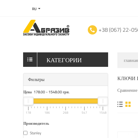
RU
+38 (067) 22-0
КАТЕГОРИИ
главная
КЛЮЧИ 
Фильтры
Сравнение 
Цена
178.00
-
1548.00
грн.
178
186
268
547
1548
Производитель
Stanley