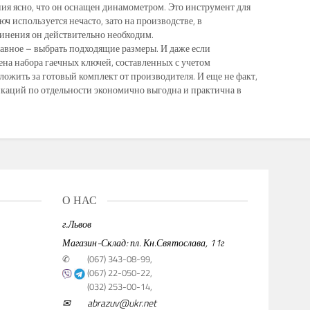
ия ясно, что он оснащен динамометром. Это инструмент для
 используется нечасто, зато на производстве, в
динения он действительно необходим.
авное – выбрать подходящие размеры. И даже если
ена набора гаечных ключей, составленных с учетом
ожить за готовый комплект от производителя. И еще не факт,
икаций по отдельности экономично выгодна и практична в
О НАС
г.Львов
Магазин-Склад: пл. Кн.Святослава, 11г
✆
(067) 343-08-99,
(067) 22-050-22,
(032) 253-00-14,
✉
abrazuv@ukr.net