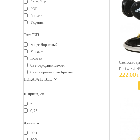
Delta Plus
PGT
Portwest
Украина
Тип СИЗ
Конус Дорожный
Манжет
Рюкзак
Cветодиодн
Светодиодный Зажим
Portwest H
Светоотражающий Браслет
222.00 г
ПОКАЗАТЬ ВСЕ
Ширина, см
5
0,75
Длина, м
200
500