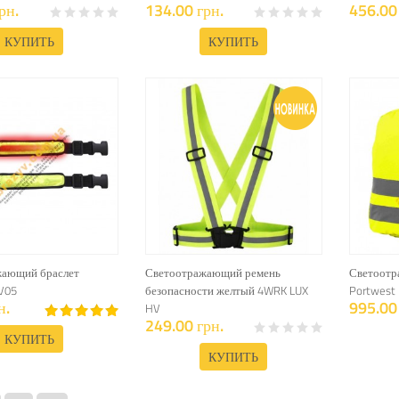
рн.
134.00 грн.
456.00 
КУПИТЬ
КУПИТЬ
жающий браслет
Светоотражающий ремень
Светоотр
V05
безопасности желтый 4WRK LUX
Portwest
н.
995.00 
HV
249.00 грн.
КУПИТЬ
КУПИТЬ