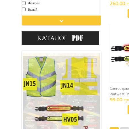
260.00 г
Желтый
Белый
Светоотра
Portwest H
99.00 гр