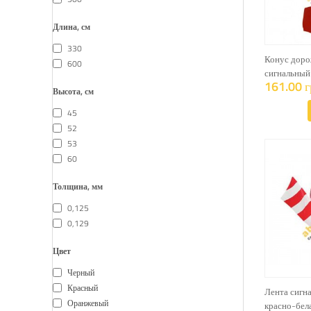
Длина, см
330
Конус доро
600
сигнальный
161.00 г
Высота, см
45
52
53
60
Толщина, мм
0,125
0,129
Цвет
Черный
Красный
Лента сигн
Оранжевый
красно-бел