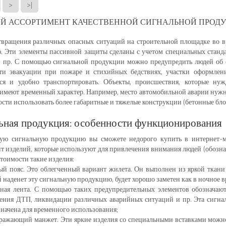
>
>|
Й АССОРТИМЕНТ КАЧЕСТВЕННОЙ СИГНАЛЬНОЙ ПРОД
твращения различных опасных ситуаций на строительной площадке во 
. Эти элементы пассивной защиты сделаны с учетом специальных станд
и пр. С помощью сигнальной продукции можно предупредить людей об о
ути эвакуации при пожаре и стихийных бедствиях, участки оформлен
ься и удобно транспортировать. Объекты, происшествия, которые н
 имеют временный характер. Например, место автомобильной аварии нужн
сти использовать более габаритные и тяжелые конструкции (бетонные блок
ьная продукция: особенности функционирования
ую сигнальную продукцию вы сможете недорого купить в интернет-м
т изделий, которые используют для привлечения внимания людей (обозна
тоимости такие изделия:
ый пояс. Это облегченный вариант жилета. Он выполнен из яркой ткани
 наденет эту сигнальную продукцию, будет хорошо заметен как в ночное вр
ьная лента. С помощью таких предупредительных элементов обозначаю
ения ДТП, ликвидации различных аварийных ситуаций и пр. Эта сигнал
начена для временного использования;
тражающий манжет. Эти яркие изделия со специальными вставками можно