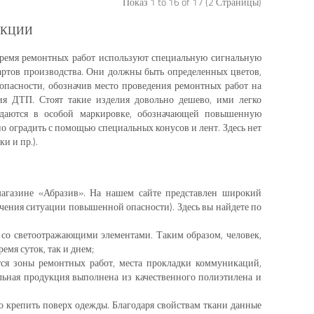
Показ 1 to 16 of 17 (2 Страницы)
УКЦИИ
время ремонтных работ используют специальную сигнальную
артов производства. Они должны быть определенных цветов,
пасности, обозначив место проведения ремонтных работ на
ия ДТП. Стоят такие изделия довольно дешево, ими легко
уждаются в особой маркировке, обозначающей повышенную
о оградить с помощью специальных конусов и лент. Здесь нет
и и пр.).
агазине «Абразив». На нашем сайте представлен широкий
чения ситуации повышенной опасности). Здесь вы найдете по
 со светоотражающими элементами. Таким образом, человек,
емя суток, так и днем;
тся зоны ремонтных работ, места прокладки коммуникаций,
ьная продукция выполнена из качественного полиэтилена и
 крепить поверх одежды. Благодаря свойствам ткани данные