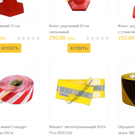
жный 53 см.
Конус дорожный 60 см.
Конус до
сигнальный
с утяжел
рн.
250.00 грн.
252.00 
КУПИТЬ
КУПИТЬ
альная Стандарт
Манжет светоотражающий Delta
Оградител
ая 500 м
Plus BRASSJA
лента 3М