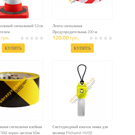
рожный сигнальный 52см
Лента сигнальная
ителем
Предупредительная 200 м
грн.
120.00 грн.
КУПИТЬ
КУПИТЬ
ьная сигнальная клейкая
Светодиодный язычок замка для
 766I черно-желтая 60м
молнии Portwest HV09