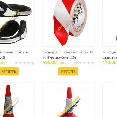
ый зажим на обувь
Клейкая лента скотч виниловая 3М
Конус до
V08
767I красно-белая 33м
сигнальн
рн.
456.00 грн.
110.00 
КУПИТЬ
КУПИТЬ