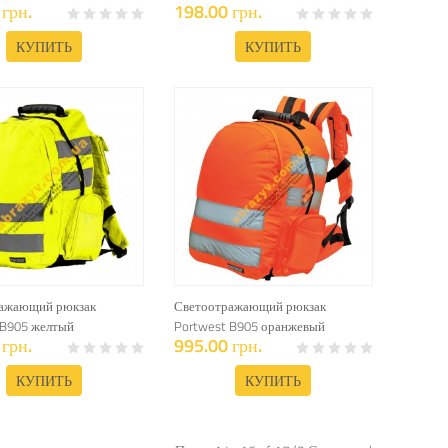
грн.
198.00 грн.
КУПИТЬ
КУПИТЬ
ажающий рюкзак
Светоотражающий рюкзак
 B905 желтый
Portwest B905 оранжевый
грн.
995.00 грн.
КУПИТЬ
КУПИТЬ