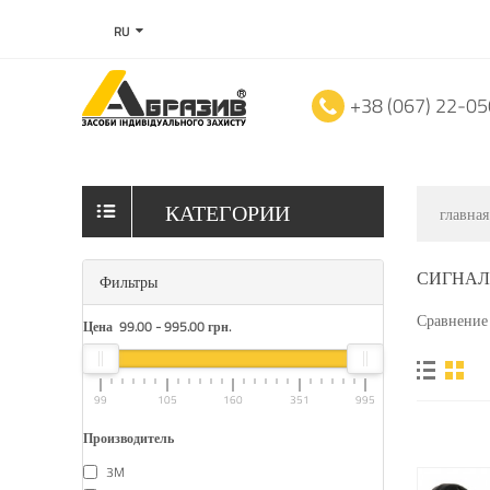
RU
+38 (067) 22-0
КАТЕГОРИИ
главная
СИГНАЛ
Фильтры
Сравнение 
Цена
99.00
-
995.00
грн.
99
105
160
351
995
Производитель
3M