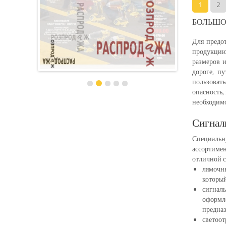
1
2
БОЛЬШО
Для предо
продукцию
размеров 
дороге, п
пользоват
опасность,
необходимо
Сигнал
Специальн
ассортимен
отличной с
лямочн
который
сигнал
оформл
предназ
светоо