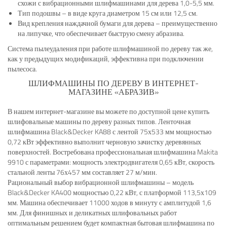
схожи с вибрационными шлифмашинами для дерева 1,0-5,5 мм.
Тип подошвы – в виде круга диаметром 15 см или 12,5 см.
Вид крепления наждачной бумаги для дерева – преимущественно
на липучке, что обеспечивает быструю смену абразива.
Система пылеудаления при работе шлифмашиной по дереву так же,
как у предыдущих модификаций, эффективна при подключении
пылесоса.
ШЛИФМАШИНЫ ПО ДЕРЕВУ В ИНТЕРНЕТ-
МАГАЗИНЕ «АБРАЗИВ»
В нашем интернет-магазине вы можете по доступной цене купить
шлифовальные машины по дереву разных типов. Ленточная
шлифмашина Black&Decker KA88 с лентой 75х533 мм мощностью
0,72 кВт эффективно выполнит черновую зачистку деревянных
поверхностей. Востребована профессиональная шлифмашина Makita
9910 с параметрами: мощность электродвигателя 0,65 кВт, скорость
стальной ленты 76х457 мм составляет 27 м/мин.
Рациональный выбор вибрационной шлифмашины – модель
Black&Decker KA400 мощностью 0,22 кВт, с платформой 113,5х109
мм. Машина обеспечивает 11000 ходов в минуту с амплитудой 1,6
мм. Для финишных и деликатных шлифовальных работ
оптимальным решением будет компактная бытовая шлифмашина по