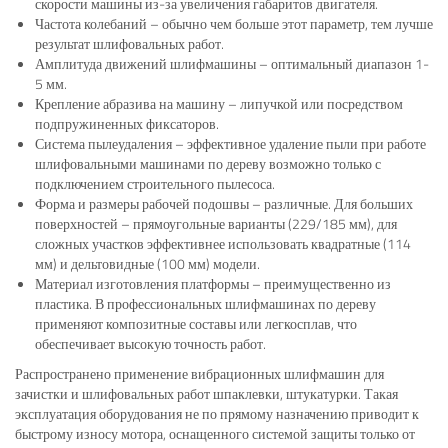
скорости машины из-за увеличения габаритов двигателя.
Частота колебаний – обычно чем больше этот параметр, тем лучше
результат шлифовальных работ.
Амплитуда движений шлифмашины – оптимальный диапазон 1-
5 мм.
Крепление абразива на машину – липучкой или посредством
подпружиненных фиксаторов.
Система пылеудаления – эффективное удаление пыли при работе
шлифовальными машинами по дереву возможно только с
подключением строительного пылесоса.
Форма и размеры рабочей подошвы – различные. Для больших
поверхностей – прямоугольные варианты (229/185 мм), для
сложных участков эффективнее использовать квадратные (114
мм) и дельтовидные (100 мм) модели.
Материал изготовления платформы – преимущественно из
пластика. В профессиональных шлифмашинах по дереву
применяют композитные составы или легкосплав, что
обеспечивает высокую точность работ.
Распространено применение вибрационных шлифмашин для
зачистки и шлифовальных работ шпаклевки, штукатурки. Такая
эксплуатация оборудования не по прямому назначению приводит к
быстрому износу мотора, оснащенного системой защиты только от