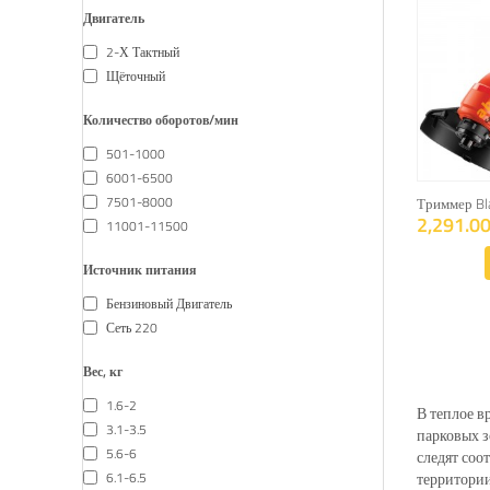
Двигатель
2-Х Тактный
Щёточный
Количество оборотов/мин
501-1000
6001-6500
7501-8000
Триммер Bl
2,291.00
11001-11500
Источник питания
Бензиновый Двигатель
Сеть 220
Вес, кг
1.6-2
В теплое в
3.1-3.5
парковых з
5.6-6
следят соо
6.1-6.5
территории