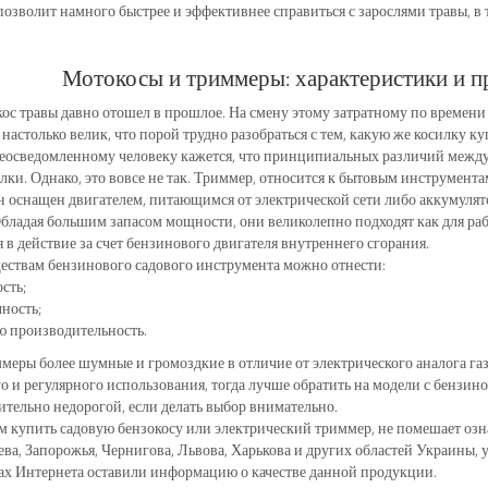
позволит намного быстрее и эффективнее справиться с зарослями травы, в 
Мотокосы и триммеры: характеристики и п
ос травы давно отошел в прошлое. На смену этому затратному по времен
настолько велик, что порой трудно разобраться с тем, какую же косилку к
еосведомленному человеку кажется, что принципиальных различий между
лки. Однако, это вовсе не так. Триммер, относится к бытовым инструмента
н оснащен двигателем, питающимся от электрической сети либо аккумуля
Обладая большим запасом мощности, они великолепно подходят как для раб
 в действие за счет бензинового двигателя внутреннего сгорания.
ствам бензинового садового инструмента можно отнести:
сть;
ность;
ю производительность.
меры более шумные и громоздкие в отличие от электрического аналога газ
о и регулярного использования, тогда лучше обратить на модели с бензи
ительно недорогой, если делать выбор внимательно.
м купить садовую бензокосу или электрический триммер, не помешает озн
ва, Запорожья, Чернигова, Львова, Харькова и других областей Украины,
ах Интернета оставили информацию о качестве данной продукции.