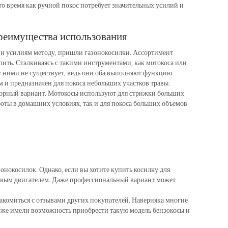
то время как ручной покос потребует значительных усилий и
реимущества использования
и и усилиям методу, пришли газонокосилки. Ассортимент
упить. Сталкиваясь с такими инструментами, как мотокоса или
 ними не существует, ведь они оба выполняют функцию
м и предназначен для покоса небольших участков травы.
торный вариант. Мотокосы используют для стрижки больших
оты в домашних условиях, так и для покоса больших объемов.
онокосилок. Однако, если вы хотите купить косилку для
новым двигателем. Даже профессиональный вариант может
акомиться с отзывами других покупателей. Наверняка многие
 уже имели возможность приобрести такую модель бензокосы и