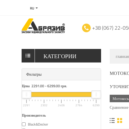
RU
+38 (067) 22-0
КАТЕГОРИИ
главная
МОТОКО
Фильтры
Цена
2291.00
-
6299.00
грн.
УТОЧНИ
Мотокос
2291
2302
2406
2764
6299
Сравнение 
Производитель
Black&Decker