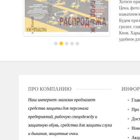
Хотите при
Цена, фото
нажатием к
Будем приз
грозит, гл
Киев, Харь
удобное дл
ПРО КОМПАНИЮ
ИНФОР
Наш интернет-магазин предлагает
Глав
средства защиты для персонала
Про
предприятий, рабочую спецодежду и
Дост
защитную обувь, средства для защиты слуха
Нов
и дыхания, защитные очки.
Акц