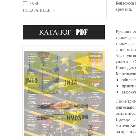
Бензокоса 
7.6-8
времени.
ПОКАЗАТЬ ВСЕ
Ручной пок
триммеров 
триммер, н
газонокоси
Зачастую о
участков. 
Приводятся
К преимуще
обильно
практич
высоку
Такие трим
длительног
быть относ
Прежде, че
жители Кие
на простор