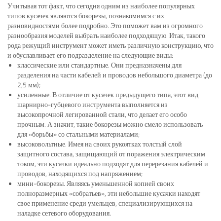
Учитывая тот факт, что сегодня одним из наиболее популярных
типов кусачек являются бокорезы, познакомимся с их
разновидностями более подробно. Это поможет вам из огромного
разнообразия моделей выбрать наиболее подходящую. Итак, такого
рода режущий инструмент может иметь различную конструкцию, что
и обуславливает его подразделение на следующие виды:
классические или стандартные. Они предназначены для
разделения на части кабелей и проводов небольшого диаметра (до
2,5 мм);
усиленные. В отличие от кусачек предыдущего типа, этот вид
шарнирно-губцевого инструмента выполняется из
высокопрочной легированной стали, что делает его особо
прочным. А значит, такие бокорезы можно смело использовать
для «борьбы» со стальными материалами;
высоковольтные. Имея на своих рукоятках толстый слой
защитного состава, защищающий от поражения электрическим
током, эти кусачки идеально подходят для перерезания кабелей и
проводов, находящихся под напряжением;
мини-бокорезы. Являясь уменьшенной копией своих
полноразмерных «собратьев», эти небольшие кусачки находят
свое применение среди умельцев, специализирующихся на
наладке сетевого оборудования.