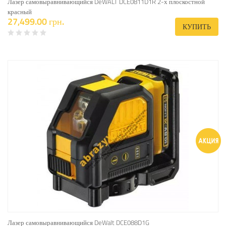
Лазер самовыравнивающийся DeWALT DCE0811D1R 2-х плоскостной
красный
27,499.00 грн.
КУПИТЬ
Лазер самовыравнивающийся DeWalt DCE088D1G