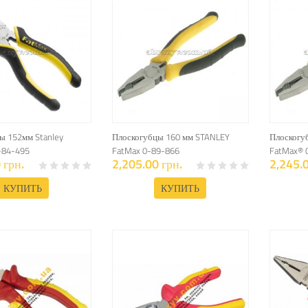
ы 152мм Stanley
Плоскогубцы 160 мм STANLEY
Плоскогу
-84-495
FatMax 0-89-866
FatMax® 
 грн.
2,205.00 грн.
2,245.0
КУПИТЬ
КУПИТЬ