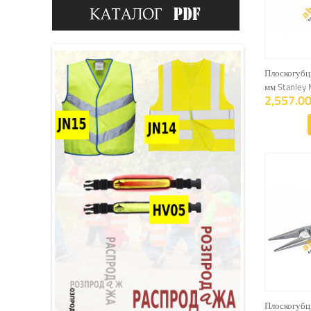
Плоскогубц
мм Stanley
2,557.00
Плоскогубц