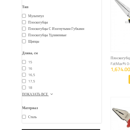
Тип
Мультитул
Плоскогубцы
Плоскогубцы С Изогнутыми Губками
Плоскогубцы Удлиненные
Щипцы
Длина, см
Плоскогубц
15
FatMax®і 0
1,674.00
16
16,5
17,5
18
ПОКАЗАТЬ ВСЕ
Материал
Сталь