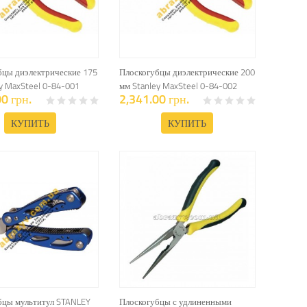
бцы диэлектрические 175
Плоскогубцы диэлектрические 200
y MaxSteel 0-84-001
мм Stanley MaxSteel 0-84-002
0 грн.
2,341.00 грн.
КУПИТЬ
КУПИТЬ
бцы мультитул STANLEY
Плоскогубцы с удлиненными