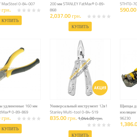
 MaxSteel 0-84-007
200 мм STANLEY FatMax® 0-89-
STHT0-7
 грн.
590.00 
868
2,037.00 грн.
КУПИТЬ
КУПИТЬ
ы удлиненные 160 мм
Универсальный инструмент 12в1
Щипцы дл
tMax® 0-89-869
Stanley Multi-tool 0-84-519
изоляции
 грн.
835.00 грн.
1,044.00 грн.
96230
1,386.0
КУПИТЬ
КУПИТЬ