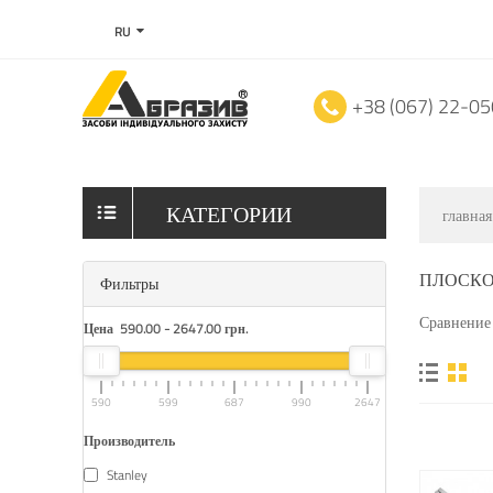
RU
+38 (067) 22-0
КАТЕГОРИИ
главная
ПЛОСК
Фильтры
Сравнение 
Цена
590.00
-
2647.00
грн.
590
599
687
990
2647
Производитель
Stanley