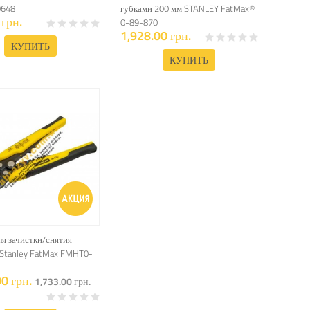
0648
губками 200 мм STANLEY FatMax®
грн.
0-89-870
1,928.00 грн.
КУПИТЬ
КУПИТЬ
я зачистки/снятия
 Stanley FatMax FMHT0-
0 грн.
1,733.00 грн.