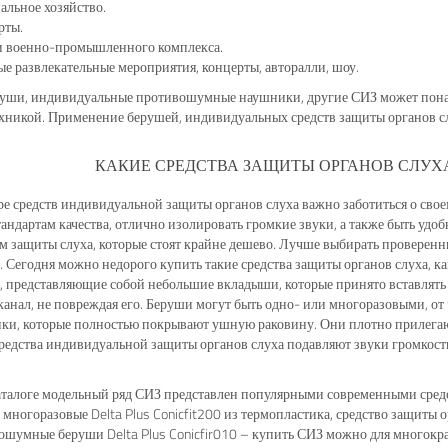
льное хозяйство.
рты.
и военно-промышленного комплекса.
е развлекательные мероприятия, концерты, авторалли, шоу.
уши, индивидуальные противошумные наушники, другие СИЗ может понадоб
никой. Применение берушей, индивидуальных средств защиты органов сл
КАКИЕ СРЕДСТВА ЗАЩИТЫ ОРГАНОВ СЛУХ
е средств индивидуальной защиты органов слуха важно заботиться о свое
андартам качества, отлично изолировать громкие звуки, а также быть удо
м защиты слуха, которые стоят крайне дешево. Лучше выбирать проверен
 Сегодня можно недорого купить такие средства защиты органов слуха, ка
 представляющие собой небольшие вкладыши, которые принято вставлять
анал, не повреждая его. Беруши могут быть одно- или многоразовыми, от ч
и, которые полностью покрывают ушную раковину. Они плотно прилегаю
редства индивидуальной защиты органов слуха подавляют звуки громкость
аталоге модельный ряд СИЗ представлен популярными современными сред
многоразовые Delta Plus Conicfit200 из термопластика, средство защиты 
шумные беруши Delta Plus Conicfir010 – купить СИЗ можно для многокр