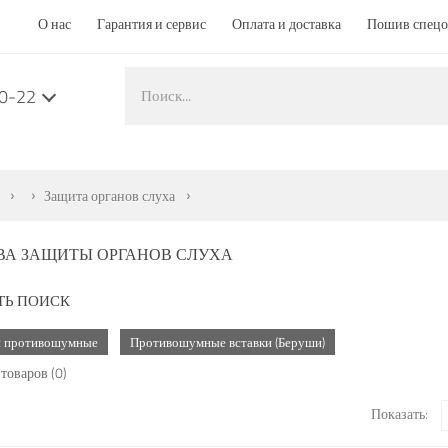
О нас
Гарантия и сервис
Оплата и доставка
Пошив спец
50-22
Защита органов слуха
ВА ЗАЩИТЫ ОРГАНОВ СЛУХА
ТЬ ПОИСК
 противошумные
Противошумные вставки (Беруши)
товаров (0)
Показать: