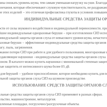
ны снижать уровень шума, тем самым уменьшая нагрузку на уши. Благод
ончания, которые обеспечивают слуховую чувствительность, не раздражаю
е этих изделий – это отличная профилактика глухоты в условиях повыш
ИНДИВИДУАЛЬНЫЕ СРЕДСТВА ЗАЩИТЫ ОР
сти от силы звукового воздействия и индивидуальной переносимости, п
шие индивидуальные одноразовые беруши – при изготовлении СИЗ испол
ивидуальной защиты органов слуха от невысокого уровня шума, нечастог
зовые беруши – эффективные индивидуальные средства защиты органов с
агу, пыль, загрязнения.
жание потери СИЗ при работе и для удобного пользования, многоразовы
давляющие наушники –индивидуальные средства защиты органов слуха.
ном. В каталоге можно купить наушники с минимальной степенью защиты
ые защитить от интенсивного шума более 85 дБ.
для берушей – удобное приспособление, которое необходимо купить для 
льной защиты органов слуха СИЗ на шумном производстве.
ИСПОЛЬЗОВАНИЕ СРЕДСТВ ЗАЩИТЫ ОРГАНОВ С
ьные средства защиты органов слуха СИЗ применяют в разных сферах.
льство, машиностроение, металлургия.
ленные площадки, погрузочно/разгрузочные объекты.