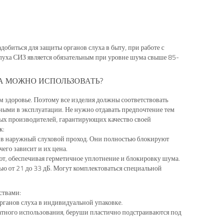
иться для защиты органов слуха в быту, при работе с
уха СИЗ является обязательным при уровне шума свыше 85-
А МОЖНО ИСПОЛЬЗОВАТЬ?
м здоровье. Поэтому все изделия должны соответствовать
бными в эксплуатации. Не нужно отдавать предпочтение тем
ных производителей, гарантирующих качество своей
к:
 в наружный слуховой проход. Они полностью блокируют
его зависит и их цена.
т, обеспечивая герметичное уплотнение и блокировку шума.
ю от 21 до 33 дБ. Могут комплектоваться специальной
ствами:
органов слуха в индивидуальной упаковке.
атного использования, беруши пластично подстраиваются под