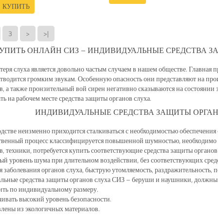
КУПИТЬ
3
>
>|
КУПИТЬ ОНЛАЙН СИЗ – ИНДИВИДУАЛЬНЫЕ СРЕДСТВА З
теря слуха является довольно частым случаем в нашем обществе. Главная пр
отводится громким звукам. Особенную опасность они представляют на прои
, а также пронзительный вой сирен негативно сказываются на состоянии з
ть на рабочем месте средства защиты органов слуха.
ИНДИВИДУАЛЬНЫЕ СРЕДСТВА ЗАЩИТЫ ОРГАН
дстве неизменно приходится сталкиваться с необходимостью обеспечени
твенный процесс классифицируется повышенной шумностью, необходимо 
, техники, потребуется купить соответствующие средства защиты органов
 уровень шума при длительном воздействии, без соответствующих средс
 заболевания органов слуха, быструю утомляемость, раздражительность, п
ьные средства защиты органов слуха СИЗ – беруши и наушники, должны 
ить по индивидуальному размеру.
ивать высокий уровень безопасности.
лены из экологичных материалов.