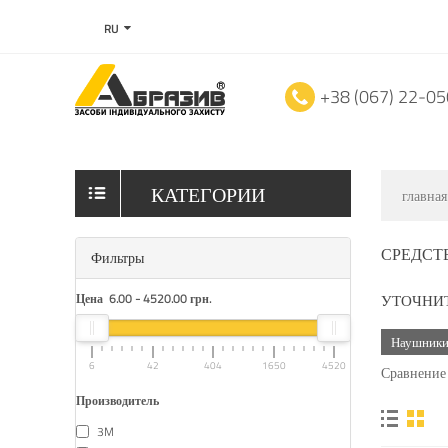
RU
+38 (067) 22-0
КАТЕГОРИИ
главная
СРЕДСТ
Фильтры
Цена
6.00
-
4520.00
грн.
УТОЧНИ
Наушники
6
42
404
1650
4520
Сравнение 
Производитель
3M