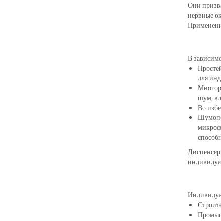
Они призва
нервные ок
Применени
В зависимо
Простей
для инд
Многора
шум, вл
Во избе
Шумопо
микрофо
способн
Диспенсер 
индивидуа
Индивидуал
Строите
Промыш