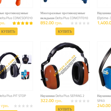
вые противошумные
Многоразовые противошумные
Наушники
elta Plus CONICSOF010
вкладыши Delta Plus CONICFIT010
(Optime-3
рн.
892.00 грн.
1,400.0
КУПИТЬ
КУПИТЬ
elta Plus PIT STOP
Наушники Delta Plus SEPANG 2
Наушники
322.00 грн.
SPA3
 грн.
240.00 
КУПИТЬ