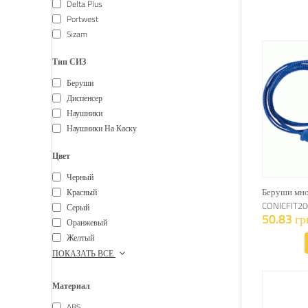
Delta Plus
Portwest
Sizam
Тип СИЗ
Беруши
Диспенсер
Наушники
Наушники На Каску
Цвет
Черный
Беруши мно
Красный
CONICFIT20
Серый
50.83 гр
Оранжевый
Желтый
ПОКАЗАТЬ ВСЕ
Материал
ABS