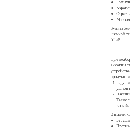
Коммуна
Аэропо
Отрасл
Массовы
Купить бер
шумной тех
90 дБ.
При подбор
высоким ст
устройства
продукции.
Беруши,
ушной к
Наушник
Такие с
каской.
В нашем к
Беруши 
Противо