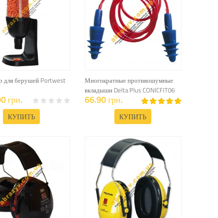
р для берушей Portwest
Многократные противошумные
вкладыши Delta Plus CONICFIT06
0 грн.
66.90 грн.
КУПИТЬ
КУПИТЬ