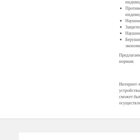
индиви
Противо
индиви
Наушник
Защитны
Наушник
Беруши
эконом
Предлагаем
нормам.
Интернет-м
устройства
сможет быт
осуществля