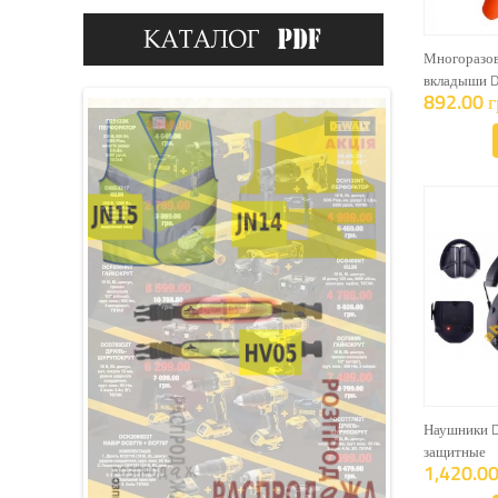
Многоразо
вкладыши D
892.00 г
Наушники D
защитные
1,420.00