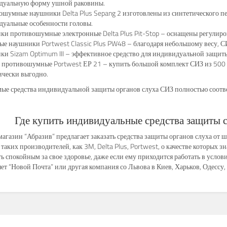
дуальную форму ушной раковины.
шумные наушники Delta Plus Sepang 2 изготовлены из синтетического пе
дуальные особенности головы.
и противошумные электронные Delta Plus Pit-Stop – оснащены регулиро
е наушники Portwest Classic Plus PW48 – благодаря небольшому весу, С
и Sizam Optimum III – эффективное средство для индивидуальной защиты 
 противошумные Portwest ЕР 21 – купить большой комплект СИЗ из 500
ически выгодно.
ые средства индивидуальной защиты органов слуха СИЗ полностью соотв
Где купить индивидуальные средства защиты 
агазин “Абразив” предлагает заказать средства защиты органов слуха от 
 таких производителей, как 3M, Delta Plus, Portwest, о качестве которых 
ь спокойным за свое здоровье, даже если ему приходится работать в усл
ет “Новой Почта” или другая компания со Львова в Киев, Харьков, Одессу