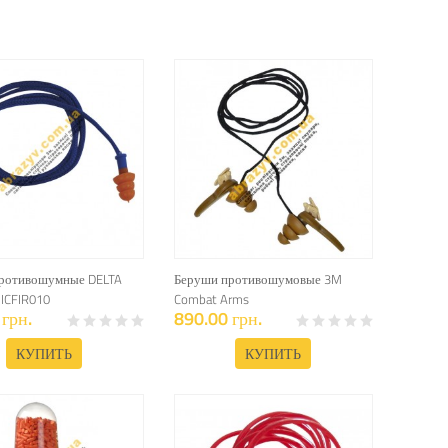
ротивошумные DELTA
Беруши противошумовые 3M
ICFIR010
Combat Arms
грн.
890.00 грн.
КУПИТЬ
КУПИТЬ