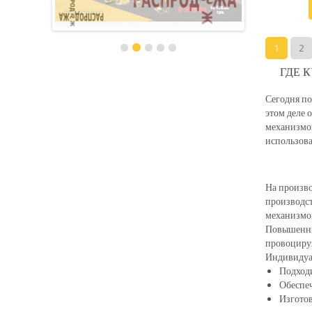
1
2
ГДЕ 
Сегодня по
этом деле 
механизмов
использова
На произво
производс
механизмов
Повышенный
провоцируя
Индивидуал
Подход
Обеспеч
Изготов