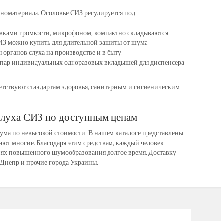
номатериала. Оголовье СИЗ регулируется под
вками громкости, микрофоном, компактно складываются.
ИЗ можно купить для длительной защиты от шума.
органов слуха на производстве и в быту.
 пар индивидуальных одноразовых вкладышей для диспенсера
етствуют стандартам здоровья, санитарным и гигиеническим
слуха СИЗ по доступным ценам
шума по невысокой стоимости. В нашем каталоге представлены
знают многие. Благодаря этим средствам, каждый человек
овиях повышенного шумообразования долгое время. Доставку
, Днепр и прочие города Украины.