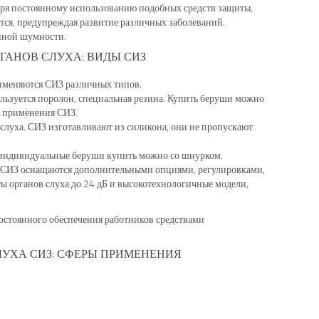
аря постоянному использованию подобных средств защиты,
тся, предупреждая развитие различных заболеваний.
енной шумности.
ГАНОВ СЛУХА: ВИДЫ СИЗ
рименяются СИЗ различных типов.
ьзуется поролон, специальная резина. Купить беруши можно
о применения СИЗ.
луха. СИЗ изготавливают из силикона, они не пропускают
е индивидуальные беруши купить можно со шнурком.
 СИЗ оснащаются дополнительными опциями, регулировками,
 органов слуха до 24 дБ и высокотехнологичные модели,
постоянного обеспечения работников средствами
ЛУХА СИЗ: СФЕРЫ ПРИМЕНЕНИЯ