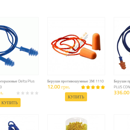
горазовые Delta Plus
Беруши противошумные 3М 1110
Беруши п
12.00 грн.
0
PLUS CON
н.
336.00 
КУПИТЬ
КУПИТЬ