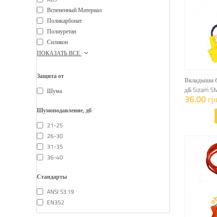
Вспененный Материал
Поликарбонат
Полиуретан
Силикон
ПОКАЗАТЬ ВСЕ
Защита от
Вкладыши б
дБ Sizam S
Шума
36.00 гр
Шумоподавление, дб
21-25
26-30
31-35
36-40
Стандарты
ANSI S3.19
EN352