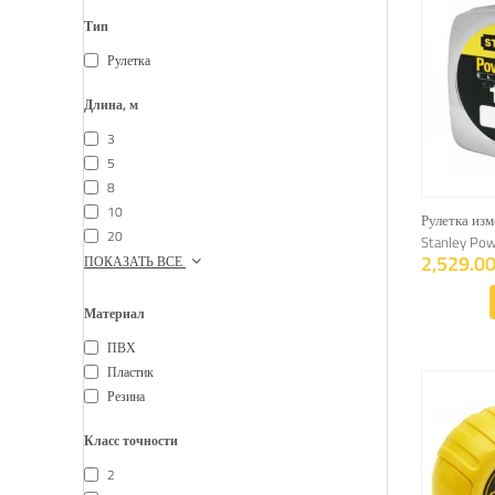
Тип
Рулетка
Длина, м
3
5
8
10
Рулетка изм
20
Stanley Po
2,529.00
ПОКАЗАТЬ ВСЕ
Материал
ПВХ
Пластик
Резина
Класс точности
2