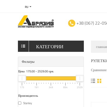
RU
+38 (067) 22-0
КАТЕГОРИИ
главная
РУЛЕТК
Фильтры
Сравнение 
Цена
175.00
-
2529.00
грн.
175
191
349
894
2529
Производитель
Stanley