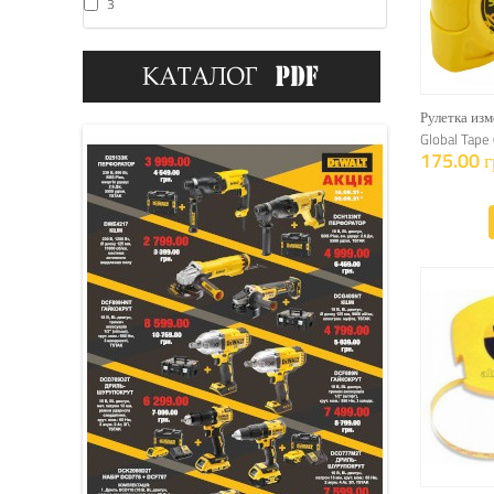
3
Рулетка изм
Global Tape
175.00 г