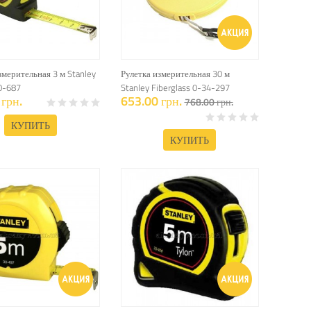
змерительная 3 м Stanley
Рулетка измерительная 30 м
0-687
Stanley Fiberglass 0-34-297
грн.
653.00 грн.
768.00 грн.
КУПИТЬ
КУПИТЬ