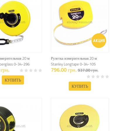
змерительная 20 м
Рулетка измерительная 20 м
iberglass 0-34-296
Stanley Longtape 0-34-105
грн.
796.00 грн.
937.00 грн.
КУПИТЬ
КУПИТЬ