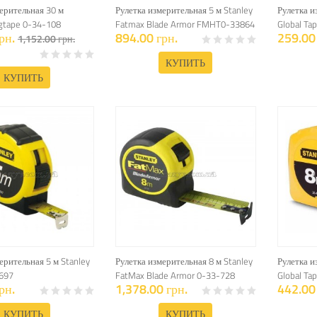
ерительная 30 м
Рулетка измерительная 5 м Stanley
Рулетка и
ngtape 0-34-108
Fatmax Blade Armor FMHT0-33864
Global Ta
рн.
894.00 грн.
259.00 
1,152.00 грн.
КУПИТЬ
КУПИТЬ
ерительная 5 м Stanley
Рулетка измерительная 8 м Stanley
Рулетка и
-697
FatMax Blade Armor 0-33-728
Global Ta
рн.
1,378.00 грн.
442.00 
КУПИТЬ
КУПИТЬ