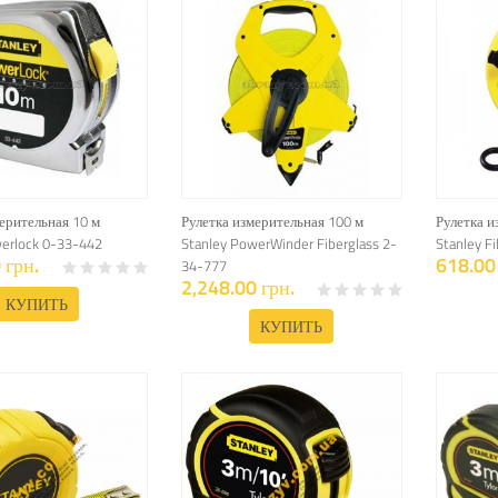
ерительная 10 м
Рулетка измерительная 100 м
Рулетка и
werlock 0-33-442
Stanley PowerWinder Fiberglass 2-
Stanley F
 грн.
618.00 
34-777
2,248.00 грн.
КУПИТЬ
КУПИТЬ