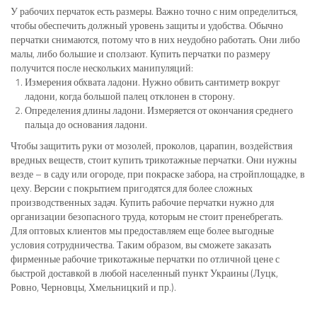
У рабочих перчаток есть размеры. Важно точно с ним определиться,
чтобы обеспечить должный уровень защиты и удобства. Обычно
перчатки снимаются, потому что в них неудобно работать. Они либо
малы, либо большие и сползают. Купить перчатки по размеру
получится после нескольких манипуляций:
Измерения обхвата ладони. Нужно обвить сантиметр вокруг
ладони, когда большой палец отклонен в сторону.
Определения длины ладони. Измеряется от окончания среднего
пальца до основания ладони.
Чтобы защитить руки от мозолей, проколов, царапин, воздействия
вредных веществ, стоит купить трикотажные перчатки. Они нужны
везде – в саду или огороде, при покраске забора, на стройплощадке, в
цеху. Версии с покрытием пригодятся для более сложных
производственных задач. Купить рабочие перчатки нужно для
организации безопасного труда, которым не стоит пренебрегать.
Для оптовых клиентов мы предоставляем еще более выгодные
условия сотрудничества. Таким образом, вы сможете заказать
фирменные рабочие трикотажные перчатки по отличной цене с
быстрой доставкой в любой населенный пункт Украины (Луцк,
Ровно, Черновцы, Хмельницкий и пр.).