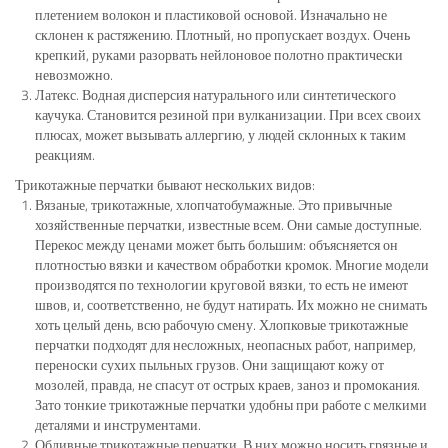
плетением волокон и пластиковой основой. Изначально не
склонен к растяжению. Плотный, но пропускает воздух. Очень
крепкий, руками разорвать нейлоновое полотно практически
невозможно.
Латекс. Водная дисперсия натурального или синтетического
каучука. Становится резиной при вулканизации. При всех своих
плюсах, может вызывать аллергию, у людей склонных к таким
реакциям.
Трикотажные перчатки бывают нескольких видов:
Вязаные, трикотажные, хлопчатобумажные. Это привычные
хозяйственные перчатки, известные всем. Они самые доступные.
Перекос между ценами может быть большим: объясняется он
плотностью вязки и качеством обработки кромок. Многие модели
производятся по технологии круговой вязки, то есть не имеют
швов, и, соответственно, не будут натирать. Их можно не снимать
хоть целый день, всю рабочую смену. Хлопковые трикотажные
перчатки подходят для несложных, неопасных работ, например,
переноски сухих пыльных грузов. Они защищают кожу от
мозолей, правда, не спасут от острых краев, заноз и промокания.
Зато тонкие трикотажные перчатки удобны при работе с мелкими
деталями и инструментами.
Обливные трикотажные перчатки. В них можно носить грязные и