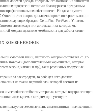
бованных моделей одежды специального назначения относится
азличных профессий не только благодаря его прекрасным
ния профессиональных обязанностей. Но где же купить
 Ответ на этот вопрос достаточно прост: интернет-магазин
ния следующих брендов: Delta Plus, PortWest. У нас вы
бинезон автослесаря или автомеханика, которые мы
ли иной модели мужского комбинезона для работы, стоит
ИХ КОМБИНЕЗОНОВ
льной смесовой ткани, плотность которой составляет 210 г/
стичным поясом и дополнительными кармашками, которые
го телефона, ключей и пр.), так и различных подручных
згорания от электродуги, то роба для него должна
она сшит из ткани, верхний слой которой состоит из
ого и маслобензостойкого материала, который внутри оснащен
пециальным кроем, в котором присутствуют
ва используется смесовая ткань, а наколенники и налокотники