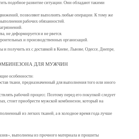
тить подобное развитие ситуации. Они обладают такими
 движений, позволяют выполнять любые операции. К тому же
выполнения рабочих обязанностей.
агрязнений.
а, не деформируется и не рвется.
троительных и производственных организаций.
 и получить их с доставкой в Киеве, Львове, Одессе, Днепре,
КОМБИНЕЗОНА ДЛЯ МУЖЧИН
ющие особенности:
остав ткани, предназначенный для выполнения того или иного
ствлять рабочий процесс. Поэтому перед его покупкой следует
рах, стоит приобрести мужской комбинезон, который на
полненный из легких тканей, а в холодное время года лучше
азив», выполнены из прочного материала и прошиты