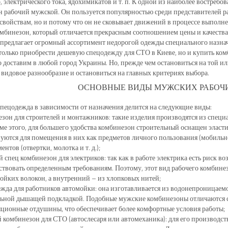
, электрического тока, ядохимикатов и т. п. К одной из наиболее востре
 рабочий мужской. Он пользуется популярностью среди представителей р
войствам, но и потому что он не сковывает движений в процессе выполне
мбинезон, который отличается прекрасным соотношением цены и качества?
предлагает огромный ассортимент недорогой одежды специального назначе
только приобрести дешевую спецодежду для СТО в Киеве, но и купить ком
 доставим в любой город Украины. Но, прежде чем остановиться на той и
 видовое разнообразие и остановиться на главных критериях выбора.
ОСНОВНЫЕ ВИДЫ МУЖСКИХ РАБОЧ
пецодежда в зависимости от назначения делится на следующие виды:
зон для строителей и монтажников: такие изделия производятся из специа
ме этого, для большего удобства комбинезон строительный оснащен эла
уются для помещения в них как предметов личного пользования (мобильно
ентов (отвертки, молотка и т. д.);
 спец комбинезон для электриков: так как в работе электрика есть риск во
ствовать определенным требованиям. Поэтому, этот вид рабочего комбинез
ойких волокон, а внутренний – из хлопковых нитей;
жда для работников автомойки: она изготавливается из водонепроницаем
льной дышащей подкладкой. Подобные мужские комбинезоны отличаются с
ционные отдушины, что обеспечивает более комфортные условия работы;
 комбинезон для СТО (автослесаря или автомеханика): для его производст