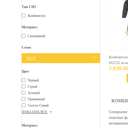
Тип СИЗ
Комбинезон
Материал
Смешанный
Сезон
Комбинезон
ВСЕ
M2CDZ из к
2,938.00
Цвет
Черный
Серый
Зеленый
Оранжевый
КОМБИ
Светло-Синий
Специалист
ПОКАЗАТЬ ВСЕ
опасных фа
незаменимы
Материал