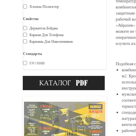
температур
комбинезон
Хлопок/полиэстер
защитным с
рабочий ко
Свойства
«Абразив» 
Держатель Бейджа
можете не 
Карман Для Телефона
оперативно
Карманы Для Наколенников
изучить их
Стандарты
EN13688
Подобная с
комбине
м2. Кро
использ
инструм
мужской
соответ
термост
спецоде
натура
вентиля
рабочий