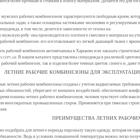
ются более прочным и стойким к износу материалом. Делается это для того
ь.
 мужских рабочих комбинезонов характеризуются свободным кроем, котор
альных задач, а также оснащены застежками-молниями и регулируемым п
ецодежда, в том числе, делится в зависимости от сезона на:
мужскую робу: она производится из плотного смесового материала на уте
рабочий комбинезон: его изготавливают из легкой дышащей ткани с ярк
ть рабочий комбинезон автомеханика в Харькове или заказать строительн
yv.com.ua. В нашем каталоге представлена спецодежда в различной цветов
рабочий комбинезон, так и изделия более темных цветов: синего и, даже т
ЛЕТНИЕ РАБОЧИЕ КОМБИНЕЗОНЫ ДЛЯ ЭКСПЛУАТАЦИ
е летние рабочие комбинезоны созданы с учетом выдвигаемых требовани
х обязанностей, уберегают от внешних воздействий, обеспечивают комфо
время пошива летних рабочих комбинезонов, человек чувствует себя макси
ля многократных промышленных стирок. Применяется при тяжелых строите
ния.
ПРЕИМУЩЕСТВА ЛЕТНИХ РАБОЧИ
о подобрать для летнего периода персоналу такую одежду, которая не пар
бязанности. Ведь в условиях повышенной температуры можно легко получ