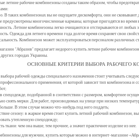
ые летние рабочие комбинезоны созданы таким образом, чтобы предотвра
вами:
о. В таких комбинезонах вы не ощущаете дискомфорта, они не сковывают
е предусмотрены многочисленные карманы, которые пригодятся во время 
ность. Летние комбинезоны легко очищаются и отстирываются от любых з
сть. Одежда для летнего времени года долгое время сохраняет свои свойств
альность. Комбинезон может эксплуатироваться персоналом различных с
агазин “Абразив” предлагает недорого купить летние рабочие комбинезоны
 других городах Украины.
ОСНОВНЫЕ КРИТЕРИИ ВЫБОРА РАБОЧЕГО 
 выбора рабочей одежды специального назначения стоит учитывать следу
 профессионального применения, от которой зависит тип комбинезона и с
бот;
 в спецодежде, подобранной в соответствии с размером, комфортнее осуще
но снять мерки. Для работ, производимых на улице при низких температу
больше. В этом случае можно что-нибудь под него поддеть;
ствие сезону: в жаркое время стоит купить летний рабочий комбинезон, вы
овать утепленную спецодежду;
ть ткани: чем она выше, тем прочнее, а значит практичнее изделие из нее.
мбинезоны для мужчин, купить которые можно в интернет-магазине «Абр