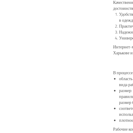
Качественн
достоинст
Удобств
в одежд
Практич
Надежно
Универс
Интернет-м
Харькове и
В процессе
область
вида ра
размер:
правиль
размер 
соответ
использ
плотнос
Рабочие ко