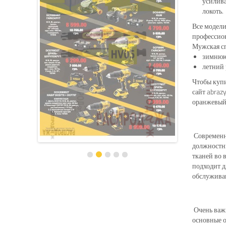
усилива
локот
Все модели
профессион
Мужская сп
зимнюю 
летний 
Чтобы купи
сайт abraz
оранжевый 
Современны
должностны
тканей во 
подходит д
обслужива
Очень важн
основные о