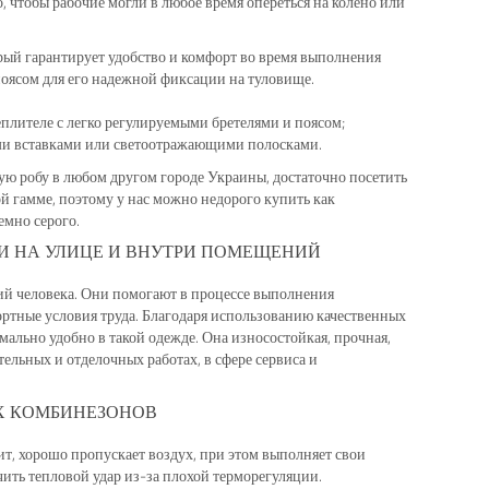
, чтобы рабочие могли в любое время опереться на колено или
ый гарантирует удобство и комфорт во время выполнения
оясом для его надежной фиксации на туловище.
плителе с легко регулируемыми бретелями и поясом;
ими вставками или светоотражающими полосками.
ую робу в любом другом городе Украины, достаточно посетить
ой гамме, поэтому у нас можно недорого купить как
емно серого.
И НА УЛИЦЕ И ВНУТРИ ПОМЕЩЕНИЙ
й человека. Они помогают в процессе выполнения
ртные условия труда. Благодаря использованию качественных
мально удобно в такой одежде. Она износостойкая, прочная,
льных и отделочных работах, в сфере сервиса и
Х КОМБИНЕЗОНОВ
ит, хорошо пропускает воздух, при этом выполняет свои
ить тепловой удар из-за плохой терморегуляции.