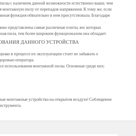
й пилы с наличием данной возможности естественно выше, чем
ая монтажную пилу от перепадов напряжения. К тому же, если
анная функция обязательно в нем присутствовала. Благодаря
ынке представлены самые различные плиты, вес которых
жная пила, тем более широким функционалом она обладает.
ЗОВАНИЯ ДАННОГО УСТРОЙСТВА
ако в процессе их эксплуатации стоит не забывать о
доровью оператора.
ссе использования монтажной пилы. Основные среди них:
ные монтажные устройства на открытом воздухе! Соблюдение
нструмента.