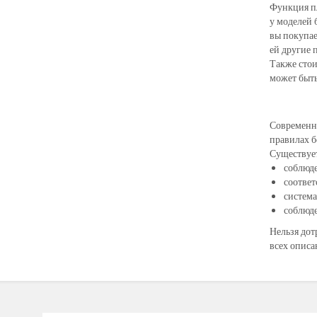
Функция пл
у моделей 
вы покупае
ей другие 
Также стои
может быть
Современны
правилах б
Существует
соблюде
соответ
система
соблюде
Нельзя дот
всех описа