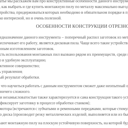
атье мы расскажем вам про конструктивные особенности данного инструме
 как выбрать и где купить монтажную пилу по металлу максимально выгод
тройства, придерживаться которых необходимо в обязательном порядке в п
ько интересной, но и очень полезной.
ОСОБЕННОСТИ КОНСТРУКЦИИ ОТРЕЗН
едназначение данного инструмента – поперечный распил заготовок из ме
еспечивает его работу, является дисковая пила. Чаще всего такие устройс
ным изготовлением заготовок.
ть использования монтажных пил вызвано рядом их преимуществ, среди к
 и удобную эксплуатацию;
ктивное совершенство;
ь управления;
й результат обработки.
 что научиться работать с данным инструментом сможет даже неопытный 
ничего сложного.
и незамысловатостью также характеризуется и сама конструкция такого уст
(фиксирует заготовку в процессе обработки станком);
мотора (встречаются с зубчатыми и ременными передачами, которые стиму
о диска (производит резку металлических изделий, выполняется или из бы
ают монтажную пилу на плоскую устойчивую поверхность, на которой буд