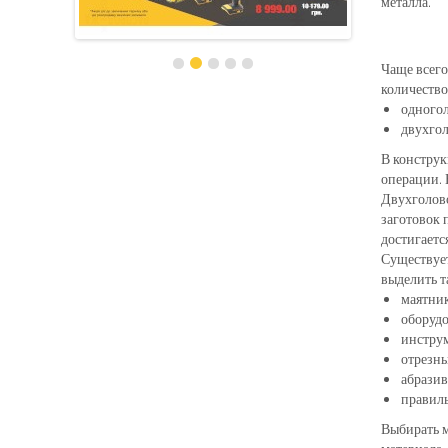
металла.
Чаще всего
количество
одного
двухго
В конструк
операции. 
Двухголово
заготовок 
достигаетс
Существует
выделить т
маятник
оборудо
инструм
отрезны
абразив
правил
Выбирать м