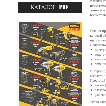
В нашей ст
подскажем,
данного ус
вас не тол
Главное пр
который об
промышлен
Популярнос
простую
констру
легкост
отменны
Интересно,
абсолютно 
Простотой 
тисков 
электро
рабочег
Устанавлив