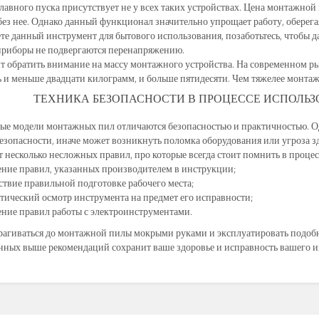
авного пуска присутствует не у всех таких устройствах. Цена монтажно
без нее. Однако данный функционал значительно упрощает работу, оберег
те данный инструмент для бытового использования, позаботьтесь, чтобы д
приборы не подвергаются перенапряжению.
т обратить внимание на массу монтажного устройства. На современном р
 и меньше двадцати килограмм, и больше пятидесяти. Чем тяжелее монта
ТЕХНИКА БЕЗОПАСНОСТИ В ПРОЦЕССЕ ИСПОЛЬ
е модели монтажных пил отличаются безопасностью и практичностью. Одн
езопасности, иначе может возникнуть поломка оборудования или угроза з
 несколько несложных правил, про которые всегда стоит помнить в проце
ние правил, указанных производителем в инструкции;
ствие правильной подготовке рабочего места;
тический осмотр инструмента на предмет его исправности;
ние правил работы с электроинструментами.
рагиваться до монтажной пилы мокрыми руками и эксплуатировать подоб
нных выше рекомендаций сохранит ваше здоровье и исправность вашего и