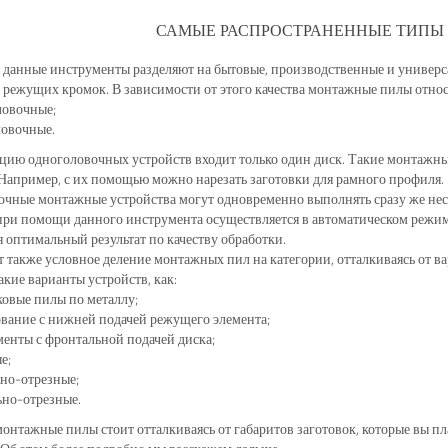
САМЫЕ РАСПРОСТРАНЕННЫЕ ТИПЫ
 данные инструменты разделяют на бытовые, производственные и универс
 режущих кромок. В зависимости от этого качества монтажные пилы относ
ловочные;
ловочные.
цию одноголовочных устройств входит только один диск. Такие монтажн
Например, с их помощью можно нарезать заготовки для рамного профиля.
чные монтажные устройства могут одновременно выполнять сразу же неск
при помощи данного инструмента осуществляется в автоматическом режим
я оптимальный результат по качеству обработки.
 также условное деление монтажных пил на категории, отталкиваясь от 
акие варианты устройств, как:
овые пилы по металлу;
вание с нижней подачей режущего элемента;
енты с фронтальной подачей диска;
е;
но-отрезные;
ьно-отрезные.
онтажные пилы стоит отталкиваясь от габаритов заготовок, которые вы п