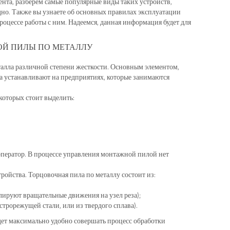
нта, разберем самые популярные виды таких устройств,
но. Также вы узнаете об основных правилах эксплуатации
роцессе работы с ним. Надеемся, данная информация будет для
ОЙ ПИЛЫ ПО МЕТАЛЛУ
талла различной степени жесткости. Основным элементом,
тва устанавливают на предприятиях, которые занимаются
оторых стоит выделить:
оператор. В процессе управления монтажной пилой нет
ройства. Торцовочная пила по металлу состоит из:
лируют вращательные движения на узел реза);
строрежущей стали, или из твердого сплава).
ет максимально удобно совершать процесс обработки