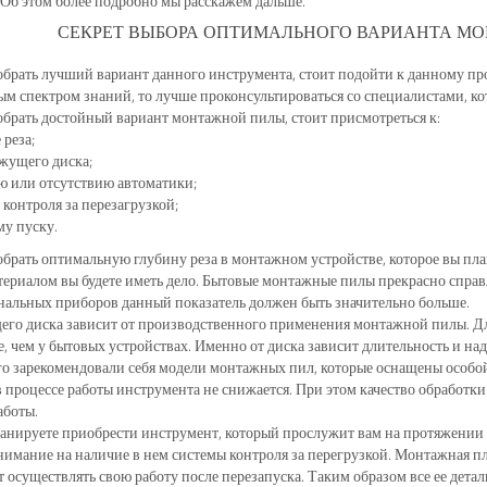
 Об этом более подробно мы расскажем дальше.
СЕКРЕТ ВЫБОРА ОПТИМАЛЬНОГО ВАРИАНТА М
брать лучший вариант данного инструмента, стоит подойти к данному проц
м спектром знаний, то лучше проконсультироваться со специалистами, кот
брать достойный вариант монтажной пилы, стоит присмотреться к:
 реза;
жущего диска;
 или отсутствию автоматики;
 контроля за перезагрузкой;
у пуску.
брать оптимальную глубину реза в монтажном устройстве, которое вы план
ериалом вы будете иметь дело. Бытовые монтажные пилы прекрасно справ
альных приборов данный показатель должен быть значительно больше.
го диска зависит от производственного применения монтажной пилы. Дл
, чем у бытовых устройствах. Именно от диска зависит длительность и на
о зарекомендовали себя модели монтажных пил, которые оснащены особой
 процессе работы инструмента не снижается. При этом качество обработки
аботы.
анируете приобрести инструмент, который прослужит вам на протяжении д
нимание на наличие в нем системы контроля за перегрузкой. Монтажная пл
 осуществлять свою работу после перезапуска. Таким образом все ее детал