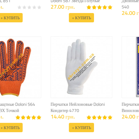
IL 851
Doloni 587 Звезда Голубые
Двойные 
н.
27.00 грн.
540
24.00 г
+ КУПИТЬ
+ КУПИТЬ
ащтные Doloni 564
Перчатки Нейлоновые Doloni
Перчатки
ПВХ Точкой
Кондитер 4770
Виниловы
н.
14.40 грн.
24.00 г
+ КУПИТЬ
+ КУПИТЬ