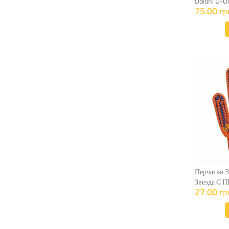
Doloni D-O
75.00 гр
Перчатки З
Звезда С 
27.00 гр