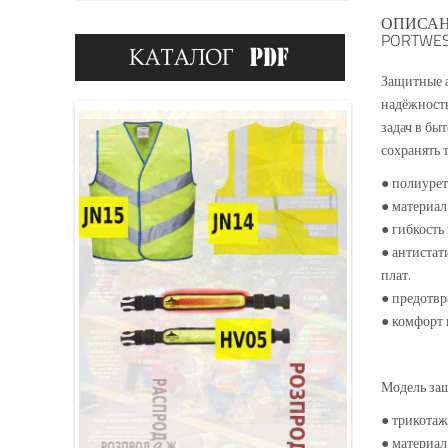
ОПИСАН
PORTWES
Защитные а
надёжность
задач в бы
сохранять 
● полиурет
● материа
● гибкость
● антистат
плат.
● предотвр
● комфорт 
Модель защ
● трикотаж
● материа