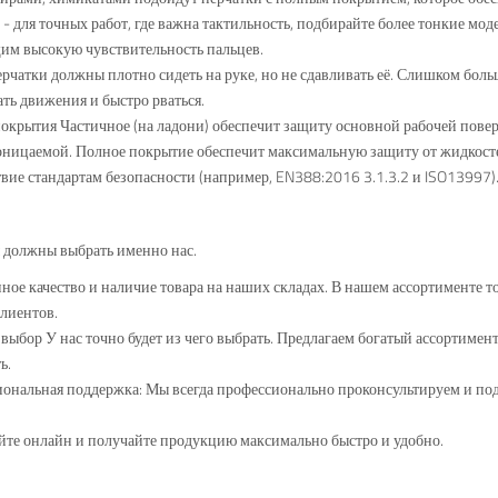
 - для точных работ, где важна тактильность, подбирайте более тонкие м
им высокую чувствительность пальцев.
ерчатки должны плотно сидеть на руке, но не сдавливать её. Слишком бол
ть движения и быстро рваться.
покрытия Частичное (на ладони) обеспечит защиту основной рабочей пове
ницаемой. Полное покрытие обеспечит максимальную защиту от жидкост
твие стандартам безопасности (например, EN388:2016 3.1.3.2 и ISO13997)
 должны выбрать именно нас.
ное качество и наличие товара на наших складах. В нашем ассортименте
лиентов.
выбор У нас точно будет из чего выбрать. Предлагаем богатый ассортимен
ь.
ональная поддержка: Мы всегда профессионально проконсультируем и п
йте онлайн и получайте продукцию максимально быстро и удобно.