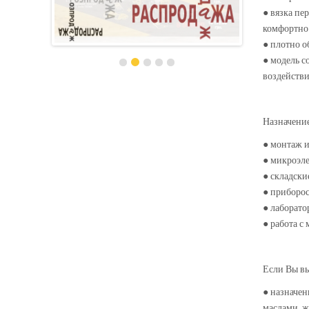
● вязка пе
комфортно 
● плотно о
● модель с
воздействи
Назначение
● монтаж и
● микроэле
● складски
● приборос
● лаборато
● работа с
Если Вы вы
● назначен
маслами, ж