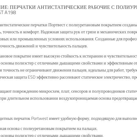
ИЕ: ПЕРЧАТКИ АНТИСТАТИЧЕСКИЕ РАБОЧИЕ С ПОЛИ
T A198
нтистатические перчатки Портвест с полиуретановым покрытием созданы
, точность и комфорт. Надежная защита рук от грязи и механических по
товых или промышленных условиях использования. Созданные для професс
точность движений и чувствительность пальцев.
ановое покрытие имеет высокую стойкость к истиранию и чувствительност
л основы полиэстер с отличными дышащими свойствами и эффективным от
 и точность не ограничивают движения пальцев, идеальны для работ, треб
ическая защита ESD эффективно рассеивают статическое электричество,
ащают повреждению микросхем, плат, сенсоров и полупроводников статич
при длительном использовании воздухопроницаемая основа предотвращае
итных перчаток Portwest имеет удобную форму, подходящую для выполне
ная основа с полиуретановым покрытием на пальцах.
л основы полиэстер с отличными дышащими свойствами.