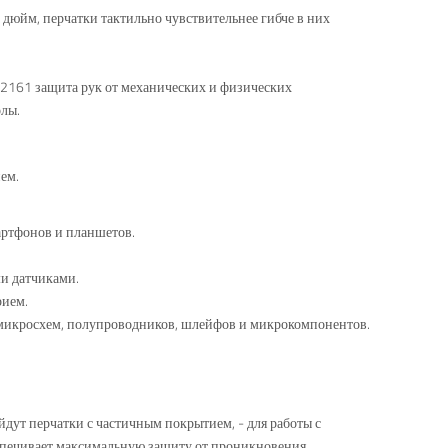
 дюйм, перчатки тактильно чувствительнее гибче в них
 2161 защита рук от механических и физических
олы.
ем.
артфонов и планшетов.
и датчиками.
рием.
т микросхем, полупроводников, шлейфов и микрокомпонентов.
йдут перчатки с частичным покрытием, - для работы с
спечивает максимальную защиту от проникновения