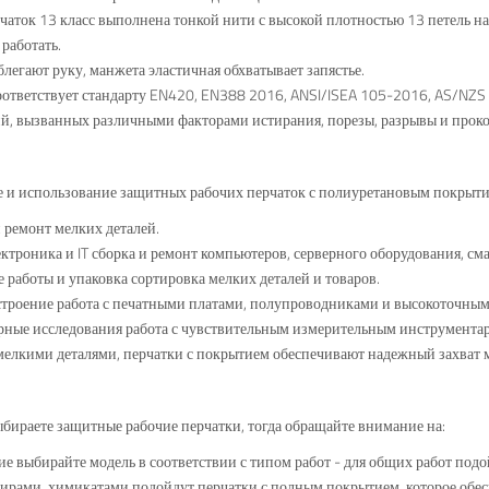
рчаток 13 класс выполнена тонкой нити с высокой плотностью 13 петель на
работать.
блегают руку, манжета эластичная обхватывает запястье.
оответствует стандарту EN420, EN388 2016, ANSI/ISEA 105-2016, AS/NZS
й, вызванных различными факторами истирания, порезы, разрывы и прок
 и использование защитных рабочих перчаток с полиуретановым покрыти
 ремонт мелких деталей.
ктроника и IT сборка и ремонт компьютеров, серверного оборудования, см
е работы и упаковка сортировка мелких деталей и товаров.
троение работа с печатными платами, полупроводниками и высокоточным
рные исследования работа с чувствительным измерительным инструмента
 мелкими деталями, перчатки с покрытием обеспечивают надежный захва
бираете защитные рабочие перчатки, тогда обращайте внимание на:
ие выбирайте модель в соответствии с типом работ - для общих работ подо
ирами, химикатами подойдут перчатки с полным покрытием, которое обе