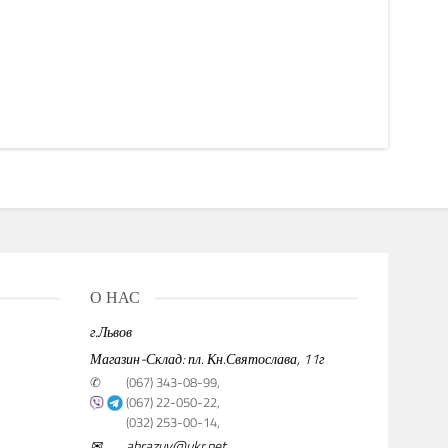
О НАС
г.Львов
Магазин-Склад: пл. Кн.Святослава, 11г
✆
(067) 343-08-99,
(067) 22-050-22,
(032) 253-00-14,
✉
abrazuv@ukr.net