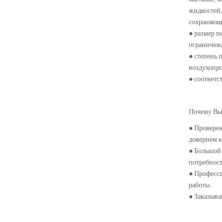
жидкостей,
сохраняющ
● размер п
ограничива
● степень 
воздухопро
● соответс
Почему Вы
● Проверен
доверием к
● Большой 
потребност
● Професси
работы.
● Заказыва