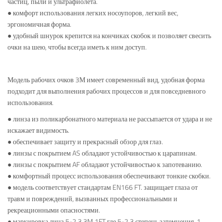
частиц, пыли и ультрафиолета.
● комфорт использования легких носоупоров, легкий вес,
эргономичная форма.
● удобный шнурок крепится на кончиках скобок и позволяет свесить
очки на шею, чтобы всегда иметь к ним доступ.
Модель рабочих очков 3М имеет современный вид, удобная форма
подходит для выполнения рабочих процессов и для повседневного
использования.
● линза из поликарбонатного материала не рассыпается от удара и не
искажает видимость.
● обеспечивает защиту и прекрасный обзор для глаз.
● линзы с покрытием AS обладают устойчивостью к царапинам.
● линзы с покрытием AF обладают устойчивостью к запотеванию.
● комфортный процесс использования обеспечивают тонкие скобки.
● модель соответствует стандартам EN166 FT. защищает глаза от
травм и повреждений, вызванных профессиональными и
рекреационными опасностями.
● маркировка линз 5-2.3 3M 1FT где 5-2.3 степень затемнения, 1