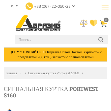
+38 (067) 22-050-22
RU
0
ЦЕНУ УТОЧНЯЙТЕ
✈
Отправка Новой Почтой, Укрпочтой с
предоплатой 200 грн., (запчасти с полной оплатой)
главная
Сигнальная куртка Portwest S160
СИГНАЛЬНАЯ КУРТКА PORTWEST
S160